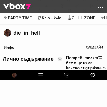
Member of
👾
🎉 PARTY TIME
👂 Клю – клю
🪀CHILL ZONE
⭐Li
die_in_hell
Инфо
СЛЕДВАЙ
4
Потребителят
Лично съдържание
все още няма
качено съдържание.