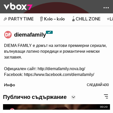
Member of
👾
🎉 PARTY TIME
👂 Клю – клю
🪀CHILL ZONE
⭐Li
diemafamily
DIEMA FAMILY e домът на хитови премиерни сериали,
вълнуващи латино поредици и романтични немски
заглавия.
Официален сайт: http://diemafamily.nova.bg/
Facebook: https://www.facebook.com/diemafamily/
Инфо
СЛЕДВАЙ
430
Публично съдържание
00:20