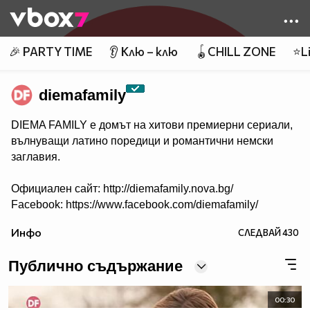
Member of
👾
🎉 PARTY TIME
👂 Клю – клю
🪀CHILL ZONE
⭐Li
diemafamily
DIEMA FAMILY e домът на хитови премиерни сериали,
вълнуващи латино поредици и романтични немски
заглавия.
Официален сайт: http://diemafamily.nova.bg/
Facebook: https://www.facebook.com/diemafamily/
Инфо
СЛЕДВАЙ
430
Публично съдържание
00:30