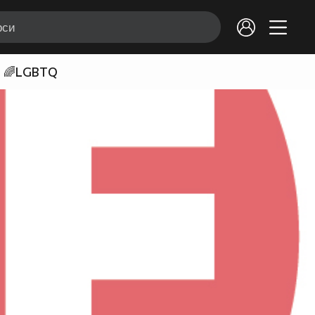
🌈LGBTQ