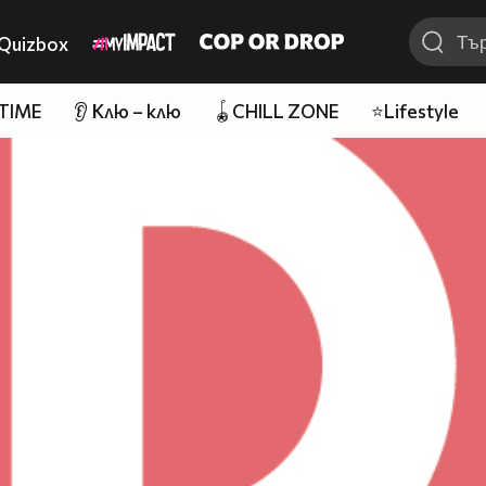
Quizbox
 TIME
👂 Клю – клю
🪀CHILL ZONE
⭐Lifestyle