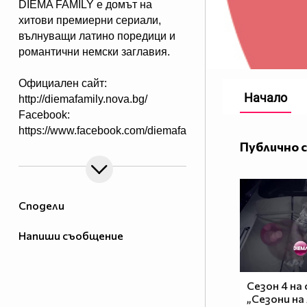
DIEMA FAMILY e домът на
хитови премиерни сериали,
вълнуващи латино поредици и
романтични немски заглавия.
Официален сайт:
Начало
http://diemafamily.nova.bg/
Facebook:
https://www.facebook.com/diemafamily/
Публично 
Сподели
Напиши съобщение
Сезон 4 на
„Сезони на