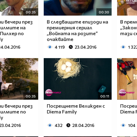
00:35
00:30
и вечери през
В следващите епизоди на
В прем
филмите на
премиерния сериал
„Закон
Пилхер по
„Войната на розите”
тази с
ly
очаквайте
14.04.2016
4 119
23.04.2016
1 32
00:35
00:11
и вечери през
Посрещнете Великден с
Посрещ
филмите по
Diema Family
Diema 
ly
23.04.2016
432
28.04.2016
104