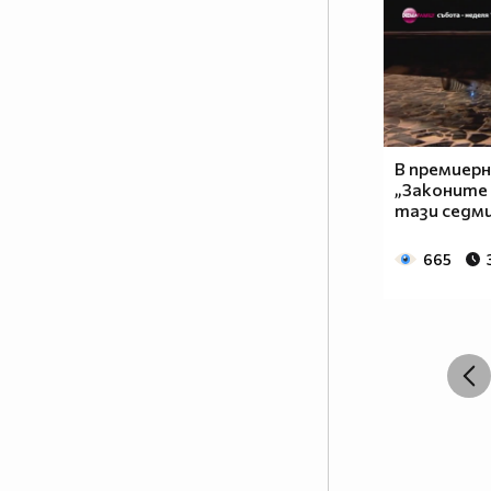
В премиерн
„Законите
тази седм
665