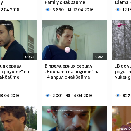
ly
Family очаквайте
Diema 
12.04.2016
6 860
12.04.2016
12 1
00:21
00:21
ия сериал
В премиерния сериал
„В дол
а розите” на
„Войната на розите” на
рози" 
чаквайте
14 април очаквайте
уикенд
13.04.2016
2 001
14.04.2016
827