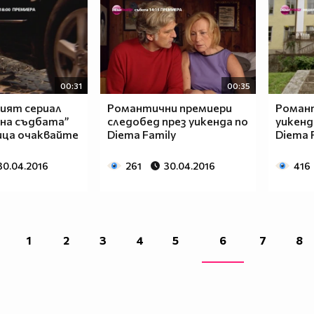
00:31
00:35
ият сериал
Романтични премиери
Романт
 на съдбата”
следобед през уикенда по
уикенд
ица очаквайте
Diema Family
Diema 
30.04.2016
261
30.04.2016
416
1
2
3
4
5
6
7
8