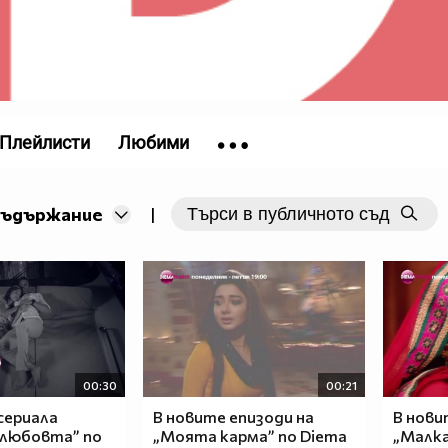
Плейлисти
Любими
съдържание
|
00:30
00:21
 сериала
В новите епизоди на
В нови
 любовта” по
„Моята карма” по Diema
„Малка