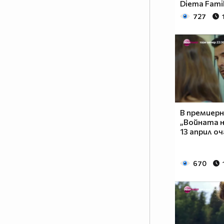
Diema Fami
727
В премиерн
„Войната н
13 април о
670