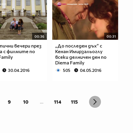
00:36
00:31
ични вечери през
„До последен дъх” с
а с филмите по
Кенан Имирзальоглу
Family
всеки делничен ден по
Diema Family
30.04.2016
505
04.05.2016
9
10
...
114
115