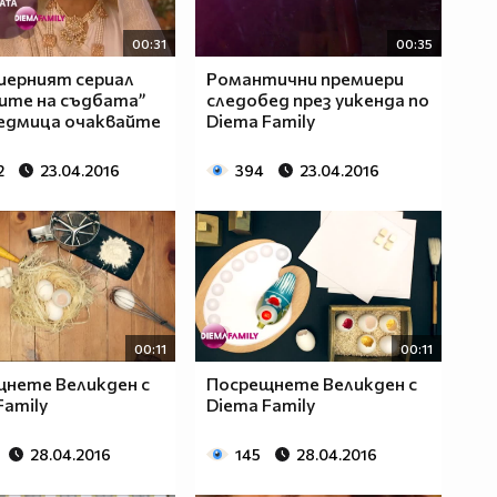
00:31
00:35
иерният сериал
Романтични премиери
ите на съдбата”
следобед през уикенда по
едмица очаквайте
Diema Family
2
23.04.2016
394
23.04.2016
00:11
00:11
нете Великден с
Посрещнете Великден с
Family
Diema Family
28.04.2016
145
28.04.2016