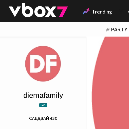
Member of
👾
Trending
🎉 PARTY
diemafamily
СЛЕДВАЙ
430