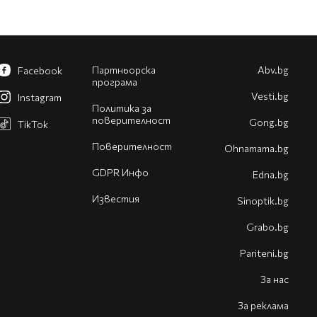
Партньорска
Abv.bg
Facebook
програма
Vesti.bg
Instagram
Политика за
поверителност
Gong.bg
TikTok
Поверителност
Оhnamama.bg
GDPR Инфо
Edna.bg
Известия
Sinoptik.bg
Grabo.bg
Pariteni.bg
За нас
За реклама