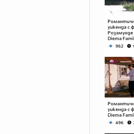
Романтичн
уикенда с 
Розамунде 
Diema Fami
962
Романтичн
уикенда с 
Diema Fami
496