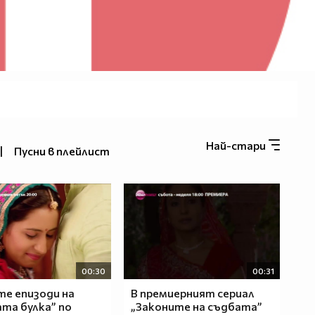
Най-стари
|
Пусни в плейлист
00:30
00:31
те епизоди на
В премиерният сериал
та булка” по
„Законите на съдбата”