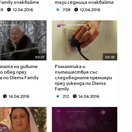
Family очаквайте
тази седмица очаквайте
59
12.04.2016
708
12.04.2016
00:31
00:35
ината на дивите
Романтика и
по обед през
пътешествия със
а по Diema Family
следобедните премиери
през уикенда по Diema
Family
14.04.2016
212
14.04.2016