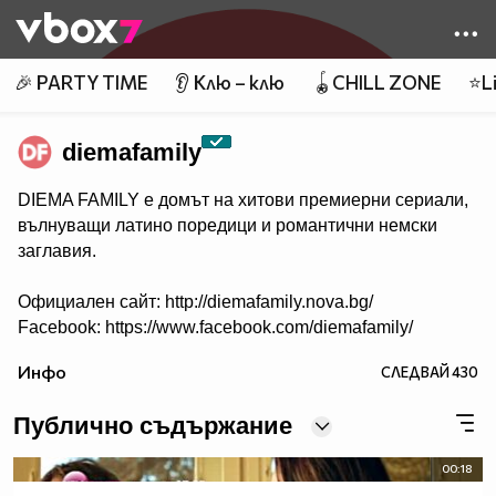
Member of
👾
🎉 PARTY TIME
👂 Клю – клю
🪀CHILL ZONE
⭐Li
diemafamily
DIEMA FAMILY e домът на хитови премиерни сериали,
вълнуващи латино поредици и романтични немски
заглавия.
Официален сайт: http://diemafamily.nova.bg/
Facebook: https://www.facebook.com/diemafamily/
Инфо
СЛЕДВАЙ
430
Публично съдържание
00:18