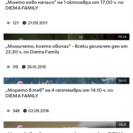
„Моето ново начало” на 1 октомври от 17.00 ч. по
DIEMA FAMILY
127
27.09.2017
00:24
„Момичето, което обичах” - всеки делничен ден от
23.30 ч. по Diema Family
315
26.10.2015
00:17
„Морето в теб" на 4 септември от 14.10 ч. по
DIEMA FAMILY
348
02.09.2016
00:31