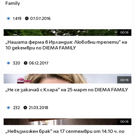
Family
1 419
07.07.2016
00:16
„Нашата ферма в Ирландия: Любовни трепети” на
10 декември по DIEMA FAMILY
320
06.12.2017
00:16
„Не се закачай с Клара” на 25 март по DIEMA FAMILY
232
21.03.2018
00:16
„Невъзможен брак” на 17 септември от 14.10 ч. по