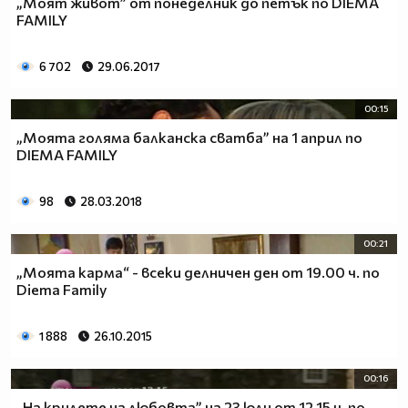
„Моят живот” от понеделник до петък по DIEMA
FAMILY
6 702
29.06.2017
00:15
„Моята голяма балканска сватба” на 1 април по
DIEMA FAMILY
98
28.03.2018
00:21
„Моята карма“ - всеки делничен ден от 19.00 ч. по
Diema Family
1 888
26.10.2015
00:16
„На крилете на любовта” на 23 юли от 12.15 ч. по