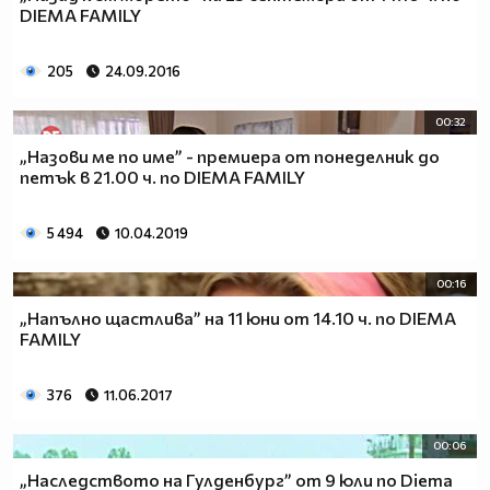
DIEMA FAMILY
205
24.09.2016
00:32
„Назови ме по име” - премиера от понеделник до
петък в 21.00 ч. по DIEMA FAMILY
5 494
10.04.2019
00:16
„Напълно щастлива” на 11 юни от 14.10 ч. по DIEMA
FAMILY
376
11.06.2017
00:06
„Наследството на Гулденбург” от 9 юли по Diema