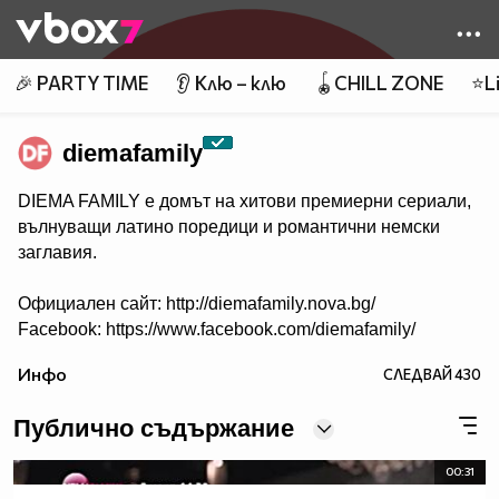
Member of
👾
🎉 PARTY TIME
👂 Клю – клю
🪀CHILL ZONE
⭐Li
diemafamily
DIEMA FAMILY e домът на хитови премиерни сериали,
вълнуващи латино поредици и романтични немски
заглавия.
Официален сайт: http://diemafamily.nova.bg/
Facebook: https://www.facebook.com/diemafamily/
Инфо
СЛЕДВАЙ
430
Публично съдържание
00:31