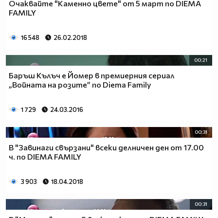
Oчаквайте "Каменно цвете" от 5 март по DIEMA
FAMILY
16 548
26.02.2018
00:21
Баръш Кълъч е Йомер в премиерния сериал
„Войната на розите” по Diema Family
1 729
24.03.2016
00:31
В "Завинаги свързани" всеки делничен ден от 17.00
ч. по DIEMA FAMILY
3 903
18.04.2018
00:31