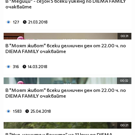
В "Медици" - сезон 5 всеки уикенд по DIEMA FAMILY
очаквайте
127
21.03.2018
00:31
В "Моят живот" всеки делничен ден от 22.00 ч. по
DIEMA FAMILY очаквайте
316
14.03.2018
00:32
В "Моят живот" всеки делничен ден от 22.00 ч. по
DIEMA FAMILY очаквайте
1 583
25.04.2018
00:21
В "Ние, нашите и вашите” на 11 юни по DIEMA