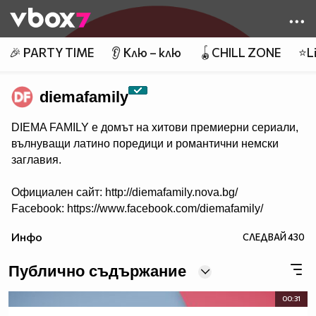
Member of
👾
🎉 PARTY TIME
👂 Клю – клю
🪀CHILL ZONE
⭐Li
diemafamily
DIEMA FAMILY e домът на хитови премиерни сериали,
вълнуващи латино поредици и романтични немски
заглавия.
Официален сайт: http://diemafamily.nova.bg/
Facebook: https://www.facebook.com/diemafamily/
Инфо
СЛЕДВАЙ
430
Публично съдържание
00:31