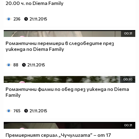
20.00 ч. по Diema Family
236
21.11.2015
00:31
Романтични перемиери в следобедите през
уикенда по Diema Family
88
21.11.2015
00:30
Романтични филми по обед през уикенда по Diema
Family
765
21.11.2015
00:31
Премиерният сериал „Чучулигата” – от 17