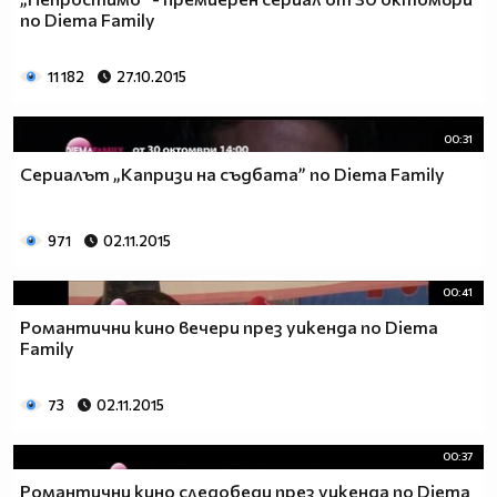
по Diema Family
11 182
27.10.2015
00:31
Сериалът „Капризи на съдбата” по Diema Family
971
02.11.2015
00:41
Романтични кино вечери през уикенда по Diema
Family
73
02.11.2015
00:37
Романтични кино следобеди през уикенда по Diema