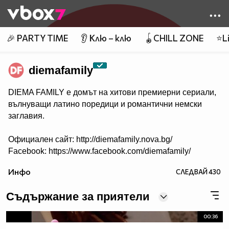
Member of
👾
🎉 PARTY TIME
👂 Клю – клю
🪀CHILL ZONE
⭐Li
diemafamily
DIEMA FAMILY e домът на хитови премиерни сериали,
вълнуващи латино поредици и романтични немски
заглавия.
Официален сайт: http://diemafamily.nova.bg/
Facebook: https://www.facebook.com/diemafamily/
Инфо
СЛЕДВАЙ
430
Съдържание за приятели
00:36