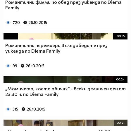
Романтични филми по обед през уикенда по Diema
Family
720
26.10.2015
00:35
Романтични перемиери в следобедите през
уикенда по Diema Family
99
26.10.2015
00:24
„Момичето, което обичах” - всеки делничен ден от
23.30 ч. по Diema Family
315
26.10.2015
00:21