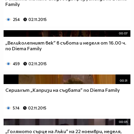
Family
254
02.11.2015
00:07
„Великолепният век” в събота и неделя от 16.00 ч.
по Diema Family
459
02.11.2015
00:31
Сериалът „Капризи на съдбата” по Diema Family
574
02.11.2015
00:05
„Голямото сърце на Лъки” на 22 ноември, неделя,