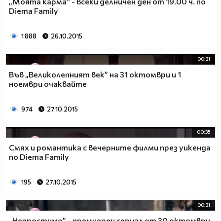
„Моята карма“ - всеки делничен ден от 19.00 ч. по
Diema Family
1 888
26.10.2015
00:31
Във „Великолепният век” на 31 октомври и 1
ноември очаквайте
974
27.10.2015
00:35
Смях и романтика с вечерните филми през уикенда
по Diema Family
195
27.10.2015
00:31
„Непростимо” - премиерен сериал от 30 октомври