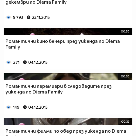
декември по Diema Family
9 793
23.11.2015
00:36
Романтични кино вечери през уикенда по Diema
Family
271
04.12.2015
00:36
Романтични перемиери в следобедите през
уикенда по Diema Family
149
04.12.2015
00:35
Романтични филми по обед през уикенда по Diema