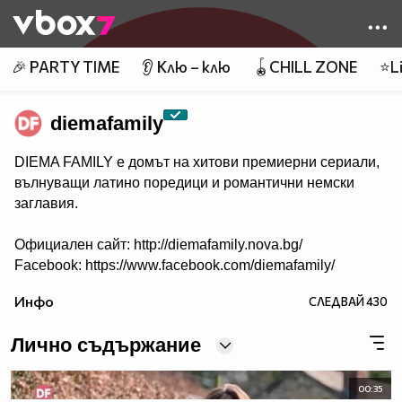
Member of
👾
🎉 PARTY TIME
👂 Клю – клю
🪀CHILL ZONE
⭐Li
diemafamily
DIEMA FAMILY e домът на хитови премиерни сериали,
вълнуващи латино поредици и романтични немски
заглавия.
Официален сайт: http://diemafamily.nova.bg/
Facebook: https://www.facebook.com/diemafamily/
Инфо
СЛЕДВАЙ
430
Лично съдържание
00:35