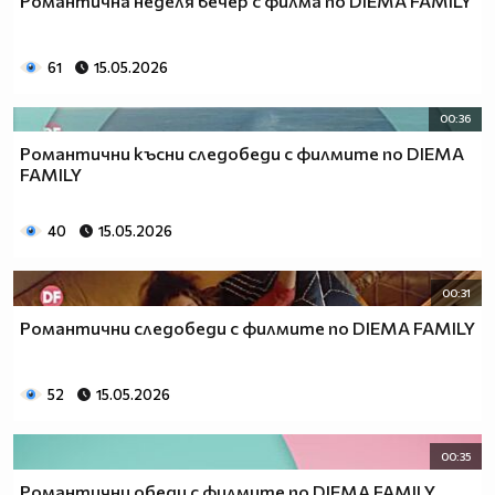
Романтична неделя вечер с филма по DIEMA FAMILY
61
15.05.2026
00:36
Романтични късни следобеди с филмите по DIEMA
FAMILY
40
15.05.2026
00:31
Романтични следобеди с филмите по DIEMA FAMILY
52
15.05.2026
00:35
Романтични обеди с филмите по DIEMA FAMILY