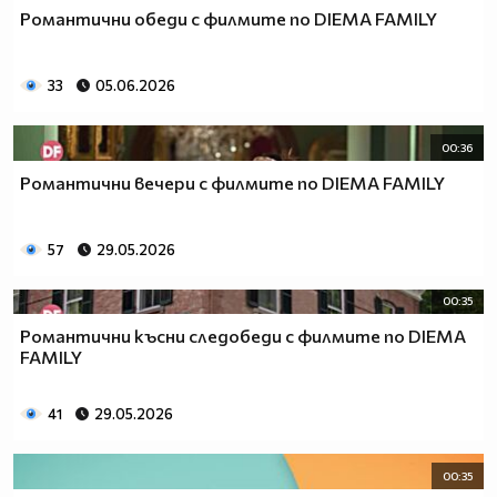
Романтични обеди с филмите по DIEMA FAMILY
33
05.06.2026
00:36
Романтични вечери с филмите по DIEMA FAMILY
57
29.05.2026
00:35
Романтични късни следобеди с филмите по DIEMA
FAMILY
41
29.05.2026
00:35