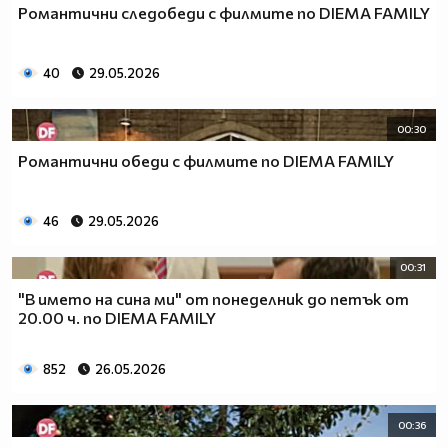
Романтични следобеди с филмите по DIEMA FAMILY
40
29.05.2026
00:30
Романтични обеди с филмите по DIEMA FAMILY
46
29.05.2026
00:31
"В името на сина ми" от понеделник до петък от
20.00 ч. по DIEMA FAMILY
852
26.05.2026
00:36