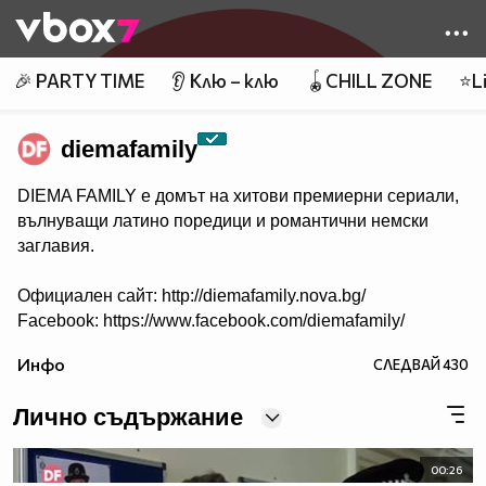
Member of
👾
🎉 PARTY TIME
👂 Клю – клю
🪀CHILL ZONE
⭐Li
diemafamily
DIEMA FAMILY e домът на хитови премиерни сериали,
вълнуващи латино поредици и романтични немски
заглавия.
Официален сайт: http://diemafamily.nova.bg/
Facebook: https://www.facebook.com/diemafamily/
Инфо
СЛЕДВАЙ
430
Лично съдържание
00:26