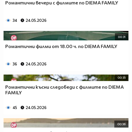
Романтични вечери с филмите по DIEMA FAMILY
34
24.05.2026
00:31
Романтични филми от 18.00 ч. по DIEMA FAMILY
36
24.05.2026
00:35
Романтични късни следобеди с филмите по DIEMA
FAMILY
45
24.05.2026
00:36