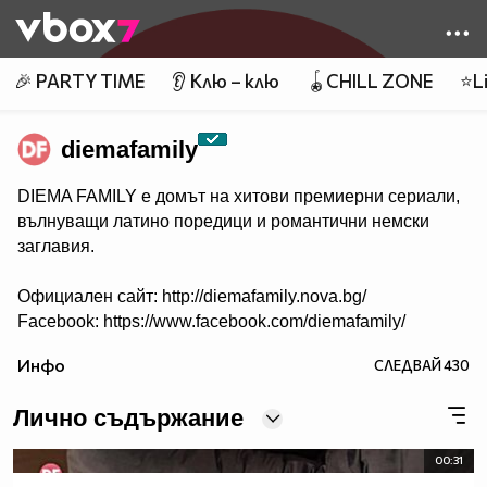
Member of
👾
🎉 PARTY TIME
👂 Клю – клю
🪀CHILL ZONE
⭐Li
diemafamily
DIEMA FAMILY e домът на хитови премиерни сериали,
вълнуващи латино поредици и романтични немски
заглавия.
Официален сайт: http://diemafamily.nova.bg/
Facebook: https://www.facebook.com/diemafamily/
Инфо
СЛЕДВАЙ
430
Лично съдържание
00:31