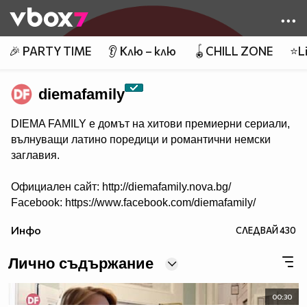
Member of
👾
🎉 PARTY TIME
👂 Клю – клю
🪀CHILL ZONE
⭐Li
diemafamily
DIEMA FAMILY e домът на хитови премиерни сериали,
вълнуващи латино поредици и романтични немски
заглавия.
Официален сайт: http://diemafamily.nova.bg/
Facebook: https://www.facebook.com/diemafamily/
Инфо
СЛЕДВАЙ
430
Лично съдържание
00:30