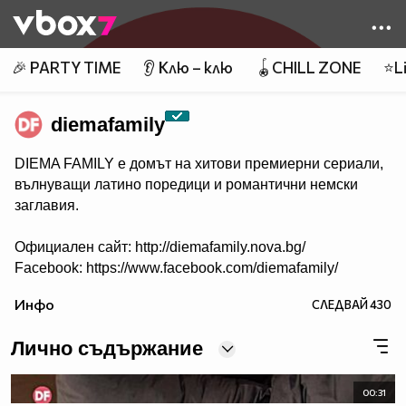
Member of
👾
🎉 PARTY TIME
👂 Клю – клю
🪀CHILL ZONE
⭐Li
diemafamily
DIEMA FAMILY e домът на хитови премиерни сериали,
вълнуващи латино поредици и романтични немски
заглавия.
Официален сайт: http://diemafamily.nova.bg/
Facebook: https://www.facebook.com/diemafamily/
Инфо
СЛЕДВАЙ
430
Лично съдържание
00:31