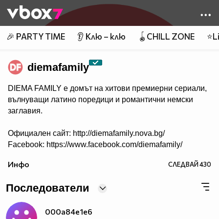
Member of
👾
🎉 PARTY TIME
👂 Клю – клю
🪀CHILL ZONE
⭐Li
diemafamily
DIEMA FAMILY e домът на хитови премиерни сериали,
вълнуващи латино поредици и романтични немски
заглавия.
Официален сайт: http://diemafamily.nova.bg/
Facebook: https://www.facebook.com/diemafamily/
Инфо
СЛЕДВАЙ
430
Последователи
000a84e1e6