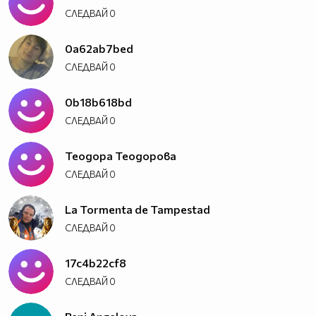
СЛЕДВАЙ
0
0a62ab7bed
СЛЕДВАЙ
0
0b18b618bd
СЛЕДВАЙ
0
Теодора Теодорова
СЛЕДВАЙ
0
La Tormenta de Tampestad
СЛЕДВАЙ
0
17c4b22cf8
СЛЕДВАЙ
0