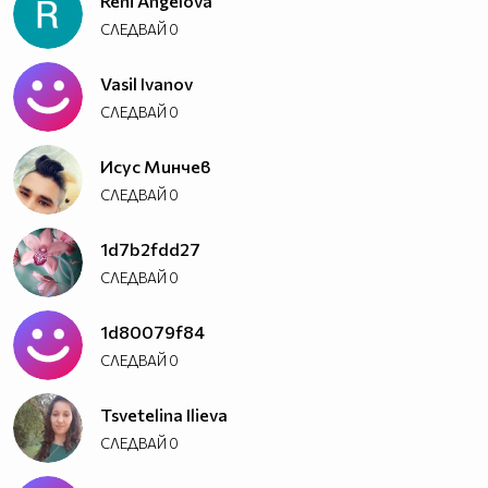
Reni Angelova
СЛЕДВАЙ
0
Vasil Ivanov
СЛЕДВАЙ
0
Исус Минчев
СЛЕДВАЙ
0
1d7b2fdd27
СЛЕДВАЙ
0
1d80079f84
СЛЕДВАЙ
0
Tsvetelina Ilieva
СЛЕДВАЙ
0