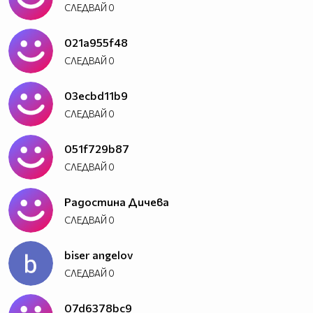
СЛЕДВАЙ
0
021a955f48
СЛЕДВАЙ
0
03ecbd11b9
СЛЕДВАЙ
0
051f729b87
СЛЕДВАЙ
0
Радостина Дичева
СЛЕДВАЙ
0
biser angelov
СЛЕДВАЙ
0
07d6378bc9