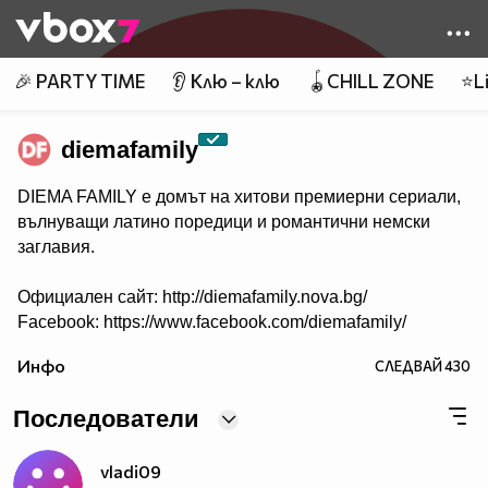
Member of
👾
🎉 PARTY TIME
👂 Клю – клю
🪀CHILL ZONE
⭐Li
diemafamily
DIEMA FAMILY e домът на хитови премиерни сериали,
вълнуващи латино поредици и романтични немски
заглавия.
Официален сайт: http://diemafamily.nova.bg/
Facebook: https://www.facebook.com/diemafamily/
Инфо
СЛЕДВАЙ
430
Последователи
vladi09