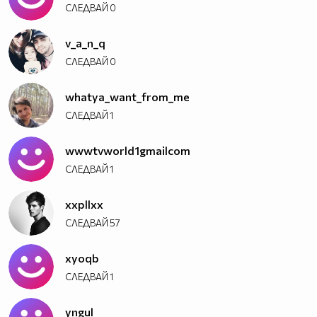
СЛЕДВАЙ
0
v_a_n_q
СЛЕДВАЙ
0
whatya_want_from_me
СЛЕДВАЙ
1
wwwtvworld1gmailcom
СЛЕДВАЙ
1
xxpllxx
СЛЕДВАЙ
57
xyoqb
СЛЕДВАЙ
1
yngul