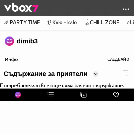
Member of
👾
🎉 PARTY TIME
👂 Клю – клю
🪀CHILL ZONE
⭐Li
dimib3
Инфо
СЛЕДВАЙ
0
Съдържание за приятели
Потребителят все още няма качено съдържание.