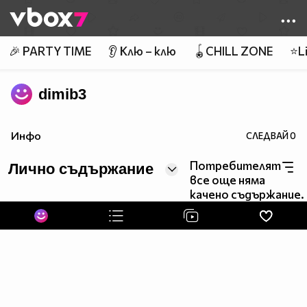
Member of
👾
🎉 PARTY TIME
👂 Клю – клю
🪀CHILL ZONE
⭐Li
dimib3
Инфо
СЛЕДВАЙ
0
Потребителят
Лично съдържание
все още няма
качено съдържание.