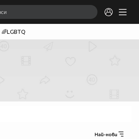
🌈LGBTQ
Най-нови