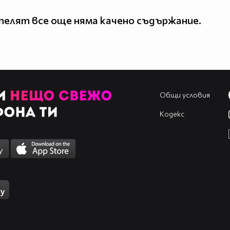
елят все още няма качено съдържание.
Общи условия
Кодекс