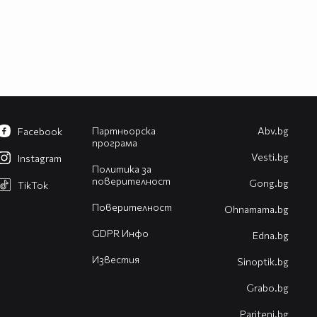
Партньорска
Abv.bg
Facebook
програма
Vesti.bg
Instagram
Политика за
поверителност
Gong.bg
TikTok
Поверителност
Оhnamama.bg
GDPR Инфо
Edna.bg
Известия
Sinoptik.bg
Grabo.bg
Pariteni.bg