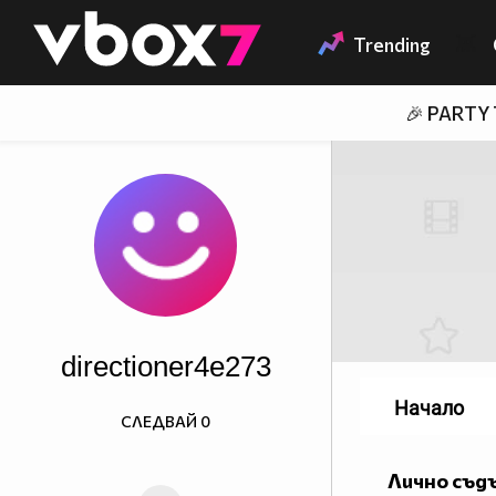
Member of
👾
Trending
🎉 PARTY
directioner4e273
Начало
СЛЕДВАЙ
0
Лично съд