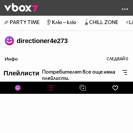
Member of
👾
🎉 PARTY TIME
👂 Клю – клю
🪀CHILL ZONE
⭐Li
directioner4e273
Инфо
СЛЕДВАЙ
0
Потребителят все още няма
Плейлисти
плейлисти.