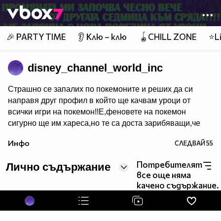
Member of
👾
🎉 PARTY TIME
👂 Клю – клю
🪀CHILL ZONE
⭐Li
disney_channel_world_inc
Страшно се запалих по покемоните и реших да си
направя друг профил в който ще качвам уроци от
всички игри на покемон!!Е,феновете на покемон
сигурно ще им хареса,но те са доста зарибяващи,че
дори и не-феновете може би някои ще пламнат в
Инфо
СЛЕДВАЙ
55
маниа.Е,покемон уроци очаквайте скоро в новият
ми профил.За да го видите цъкнете тук!
Потребителят
Лично съдържание
все още няма
качено съдържание.