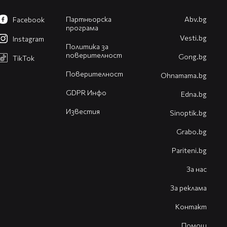
Партньорска
Abv.bg
Facebook
програма
Vesti.bg
Instagram
Политика за
поверителност
Gong.bg
TikTok
Поверителност
Оhnamama.bg
GDPR Инфо
Edna.bg
Известия
Sinoptik.bg
Grabo.bg
Pariteni.bg
За нас
За реклама
Контакт
Помощ