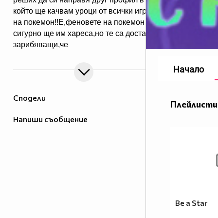
който ще качвам уроци от всички игри
на покемон!!Е,феновете на покемон
сигурно ще им хареса,но те са доста
зарибяващи,че
дори и не-феновете може би
някои ще пламнат в
Начало
маниа.Е,покемон уроци
очаквайте скоро в новият ми
Сподели
профил.За да го видите
Плейлисти
цъкнете тук!
Напиши съобщение
Be a Star