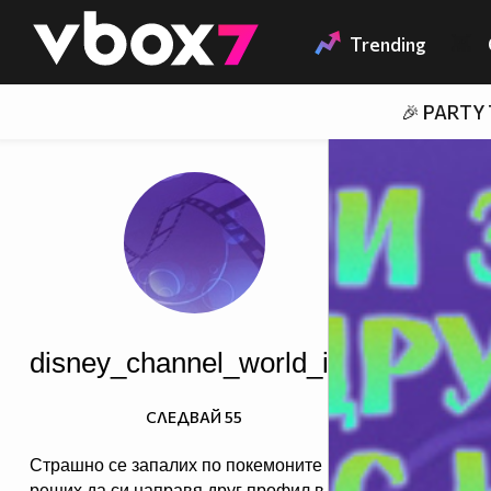
Member of
👾
Trending
🎉 PARTY
disney_channel_world_inc
СЛЕДВАЙ
55
Страшно се запалих по покемоните и
реших да си направя друг профил в