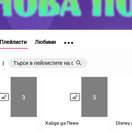
Плейлисти
Любими
|
3
5
Хайде да Пеем
Disney