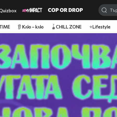
Quizbox
 TIME
👂 Клю – клю
🪀CHILL ZONE
⭐Lifestyle