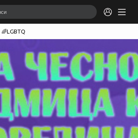
🌈LGBTQ