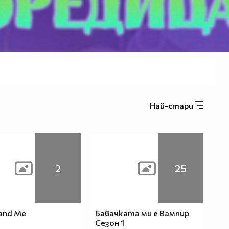
Най-стари
2
25
 and Me
Бавачката ми е Вампир
Сезон 1