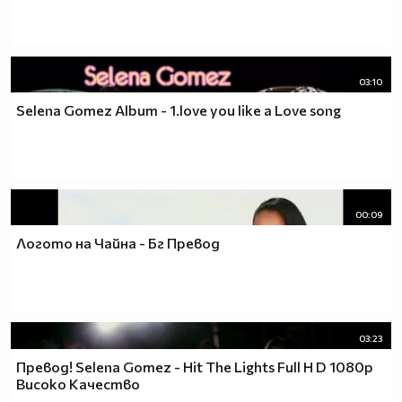
03:10
Selena Gomez Album - 1.love you like a Love song
00:09
Логото на Чайна - Бг Превод
03:23
Превод! Selena Gomez - Hit The Lights Full H D 1080p
Високо Качество