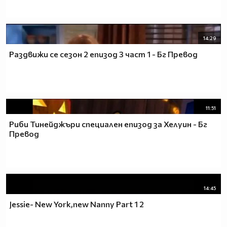
14:29
Раздвижи се сезон 2 епизод 3 част 1 - Бг Превод
11:51
Риби Тинейджъри специален епизод за Хелуин - Бг
Превод
14:45
Jessie- New York,new Nanny Part 1 2