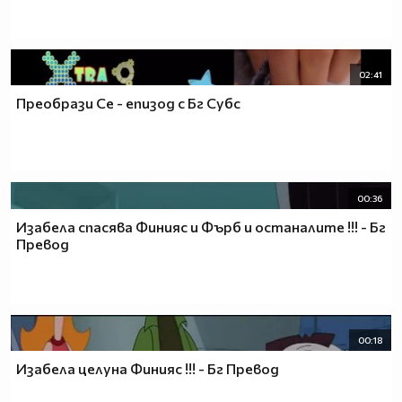
02:41
Преобрази Се - епизод с Бг Субс
00:36
Изабела спасява Финияс и Фърб и останалите !!! - Бг
Превод
00:18
Изабела целуна Финияс !!! - Бг Превод