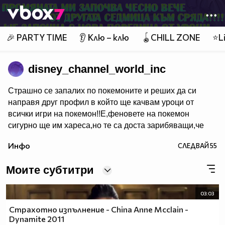
Member of
👾
🎉 PARTY TIME
👂 Клю – клю
🪀CHILL ZONE
⭐Li
disney_channel_world_inc
Страшно се запалих по покемоните и реших да си
направя друг профил в който ще качвам уроци от
всички игри на покемон!!Е,феновете на покемон
сигурно ще им хареса,но те са доста зарибяващи,че
дори и не-феновете може би някои ще пламнат в
Инфо
СЛЕДВАЙ
55
маниа.Е,покемон уроци очаквайте скоро в новият
ми профил.За да го видите цъкнете тук!
Моите субтитри
03:03
Страхотно изпълнение - China Anne Mcclain -
Dynamite 2011