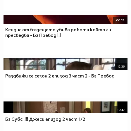
00:22
Кендис от бъдещето убива робота който ги
пресведва - Бг Превод !!!
12:36
Раздвижи се сезон 2 епизод 3 част 2 - Бг Превод
10:47
Бг Субс !!!! Джеси епизод 2 част 1/2