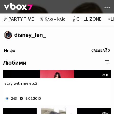
Member of
👾
🎉 PARTY TIME
👂 Клю – клю
🪀CHILL ZONE
⭐Li
disney_fen_
Инфо
СЛЕДВАЙ
0
Любими
01:12
stay with me ep.2
243
19.07.2010
04:37