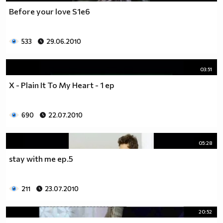
Before your love S1e6
533
29.06.2010
03:51
X - Plain It To My Heart - 1 ep
690
22.07.2010
05:28
stay with me ep.5
211
23.07.2010
20:52