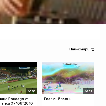
Най-стари
05:52
01:57
ано Роналдо vs
Големи Балони!
merica 07*08*2010