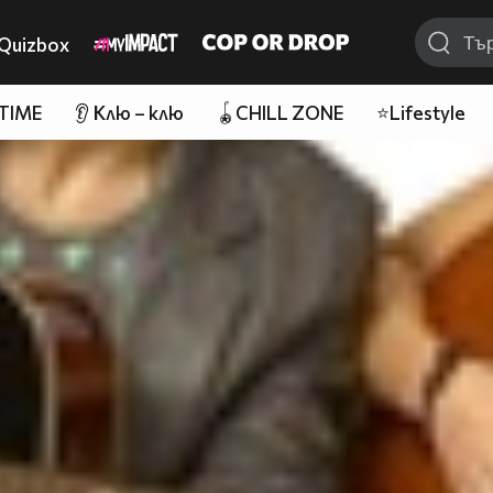
Quizbox
 TIME
👂 Клю – клю
🪀CHILL ZONE
⭐Lifestyle