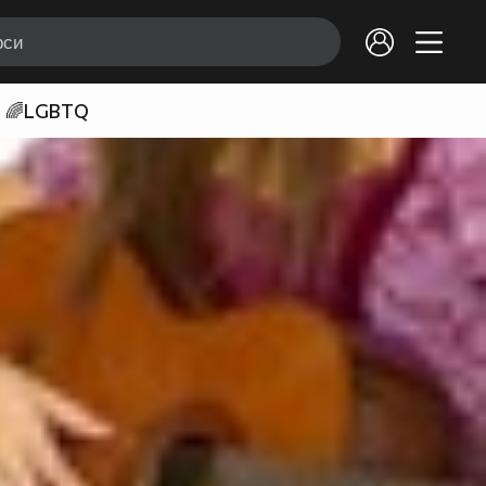
🌈LGBTQ