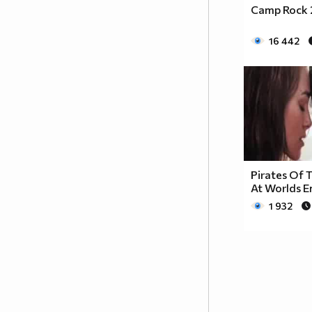
Camp Rock 2 
16 442
Pirates Of 
At Worlds E
1 932