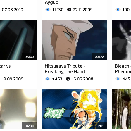
Аудио
07.08.2010
11 130
22.11.2009
100
03:03
03:28
car vs
Hitsugaya Tribute -
Bleach 
Breaking The Habit
Pheno
19.09.2009
1 453
16.06.2008
445
04:30
01:05