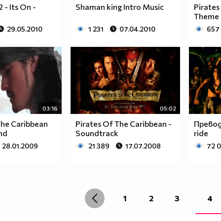
- Its On -
Shaman king Intro Music
Pirates
Theme 
29.05.2010
1 231
07.04.2010
657
03:16
05:02
The Caribbean
Pirates Of The Caribbean -
Превод
nd
Soundtrack
ride
28.01.2009
21 389
17.07.2008
72 
1
2
3
4