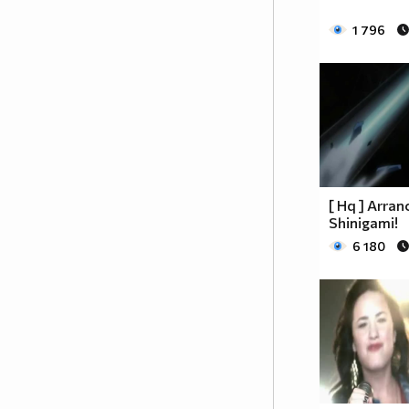
1 796
[ Hq ] Arran
Shinigami!
6 180