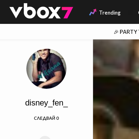
Member of
👾
Trending
🎉 PARTY
disney_fen_
СЛЕДВАЙ
0