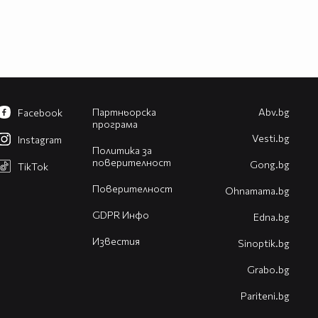
Партньорска
Abv.bg
Facebook
програма
Vesti.bg
Instagram
Политика за
поверителност
Gong.bg
TikTok
Поверителност
Оhnamama.bg
GDPR Инфо
Edna.bg
Известия
Sinoptik.bg
Grabo.bg
Pariteni.bg