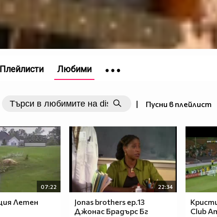
Плейлисти
Любими
|
Пусни в плейлист
07:22
22:34
ция Летен
Jonas brothers ep.13
Кристи
Джонас Брадърс Бг
Club A