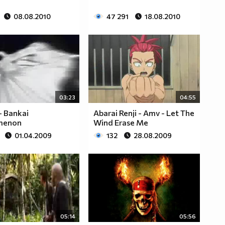
08.08.2010
47 291
18.08.2010
03:23
04:55
- Bankai
Abarai Renji - Amv - Let The
menon
Wind Erase Me
01.04.2009
132
28.08.2009
05:14
05:56