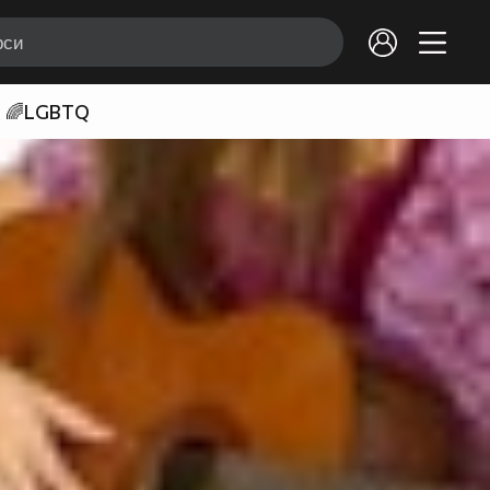
🌈LGBTQ