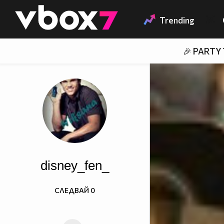
Member of
👾
Trending
🎉 PARTY
disney_fen_
СЛЕДВАЙ
0