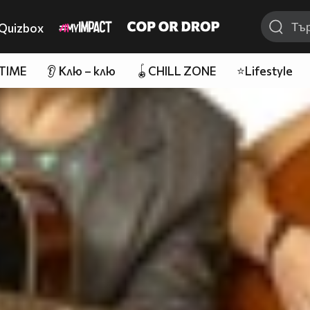
Quizbox
 TIME
👂 Клю – клю
🪀CHILL ZONE
⭐Lifestyle