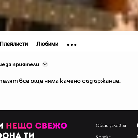
Плейлисти
Любими
е за приятели
елят все още няма качено съдържание.
Общи условия
Кодекс