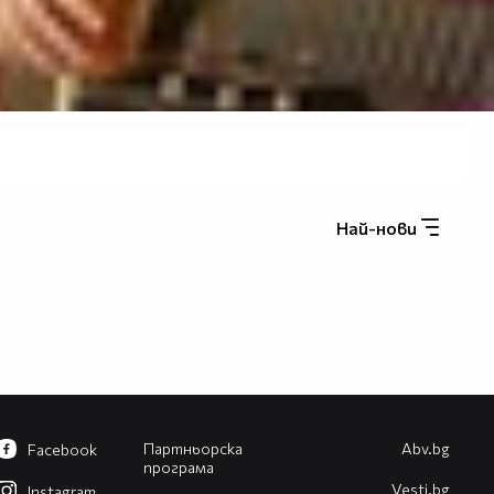
Най-нови
Партньорска
Abv.bg
Facebook
програма
Vesti.bg
Instagram