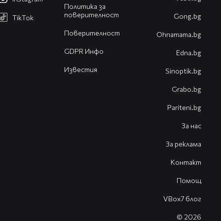
Политика за
поверителност
Gong.bg
TikTok
Поверителност
Оhnamama.bg
GDPR Инфо
Edna.bg
Известия
Sinoptik.bg
Grabo.bg
Pariteni.bg
За нас
За реклама
Контакт
Помощ
VBox7 блог
© 2026