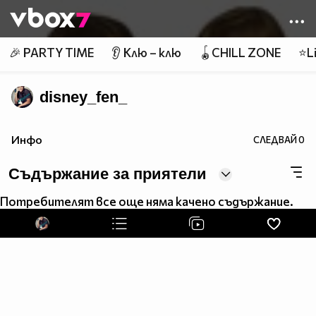
Member of
👾
🎉 PARTY TIME
👂 Клю – клю
🪀CHILL ZONE
⭐Li
disney_fen_
Инфо
СЛЕДВАЙ
0
Съдържание за приятели
Потребителят все още няма качено съдържание.