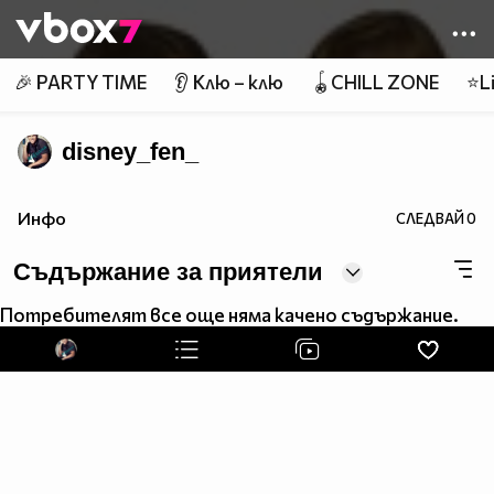
Member of
👾
🎉 PARTY TIME
👂 Клю – клю
🪀CHILL ZONE
⭐Li
disney_fen_
Инфо
СЛЕДВАЙ
0
Съдържание за приятели
Потребителят все още няма качено съдържание.