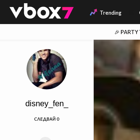
Member of
👾
Trending
🎉 PARTY
disney_fen_
СЛЕДВАЙ
0