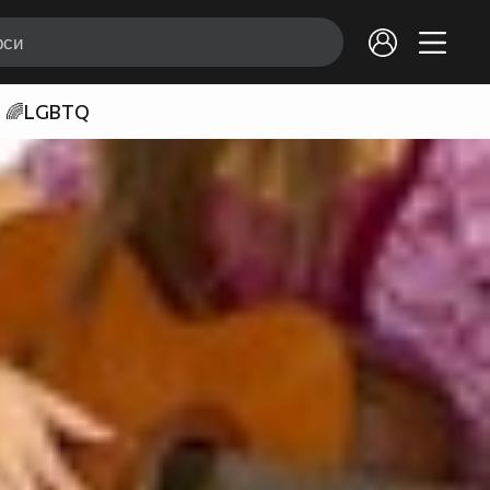
🌈LGBTQ