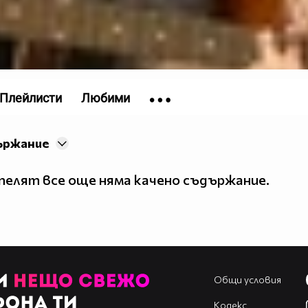
Плейлисти
Любими
ържание
елят все още няма качено съдържание.
Общи условия
Кодекс