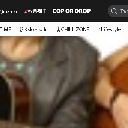
Quizbox
 TIME
👂 Клю – клю
🪀CHILL ZONE
⭐Lifestyle