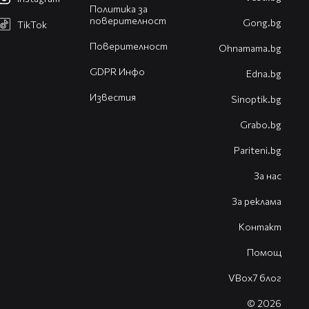
Политика за
поверителност
Gong.bg
TikTok
Поверителност
Оhnamama.bg
GDPR Инфо
Edna.bg
Известия
Sinoptik.bg
Grabo.bg
Pariteni.bg
За нас
За реклама
Контакт
Помощ
VBox7 блог
© 2026