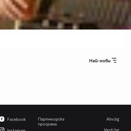
Най-нови
Партньорска
Abv.bg
Facebook
програма
Vesti.bg
Instagram