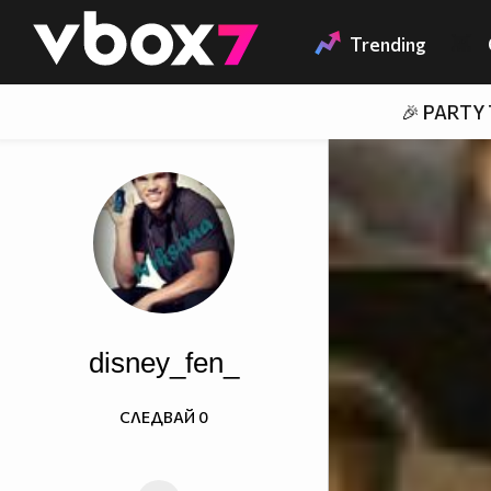
Member of
👾
Trending
🎉 PARTY
disney_fen_
СЛЕДВАЙ
0