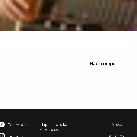
Най-стари
Партньорска
Abv.bg
Facebook
програма
Vesti.bg
Instagram