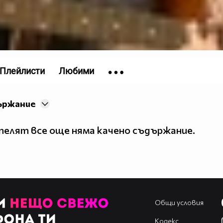
Плейлисти
Любими
ържание
елят все още няма качено съдържание.
Общи условия
Кодекс