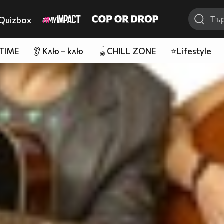
Quizbox
 TIME
👂 Клю – клю
🪀CHILL ZONE
⭐Lifestyle