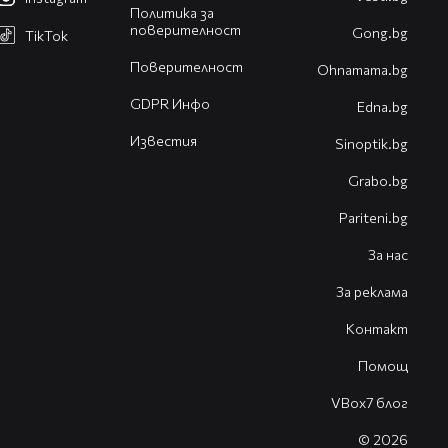
Политика за
поверителност
Gong.bg
TikTok
Поверителност
Оhnamama.bg
GDPR Инфо
Edna.bg
Известия
Sinoptik.bg
Grabo.bg
Pariteni.bg
За нас
За реклама
Контакт
Помощ
VBox7 блог
© 2026