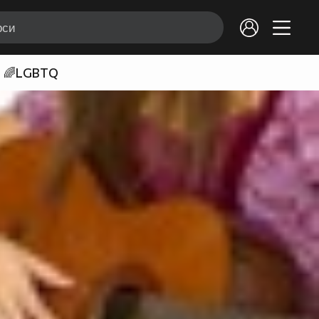
🌈LGBTQ