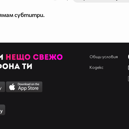
нямам субтитри.
Общи условия
Кодекс