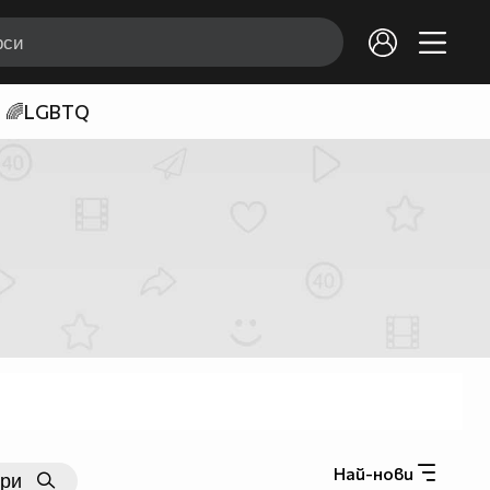
🌈LGBTQ
Най-нови