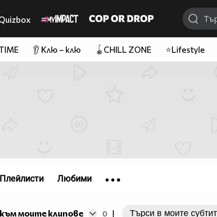
Quizbox
 TIME
👂 Клю – клю
🪀CHILL ZONE
⭐Lifestyle
Плейлисти
Любими
към моите клипове
0
|