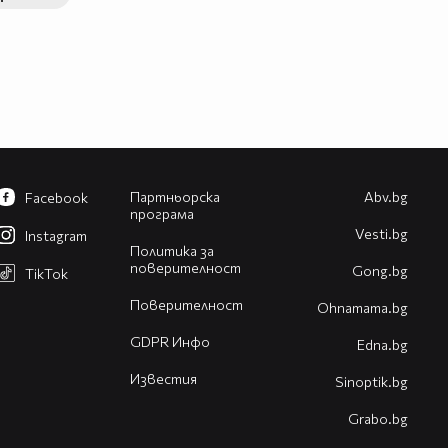
Партньорска
Abv.bg
Facebook
програма
Vesti.bg
Instagram
Политика за
поверителност
Gong.bg
TikTok
Поверителност
Оhnamama.bg
GDPR Инфо
Edna.bg
Известия
Sinoptik.bg
Grabo.bg