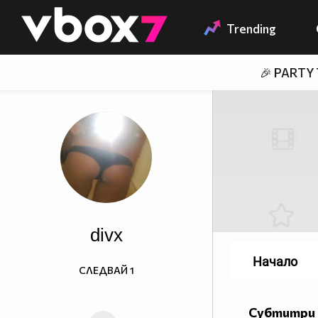
Member of
👾
Trending
🎉 PARTY
divx
Начало
СЛЕДВАЙ
1
Субтитри 