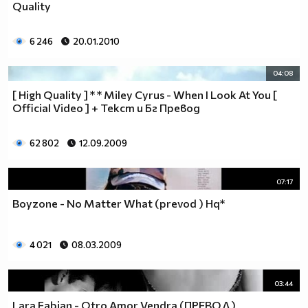
Quality
6 246
20.01.2010
04:08
[ High Quality ] * * Miley Cyrus - When I Look At You [
Official Video ] + Текст и Бг Превод
62 802
12.09.2009
07:17
Boyzone - No Matter What (prevod ) Hq*
4 021
08.03.2009
03:44
Lara Fabian - Otro Amor Vendra (ПРЕВОД)