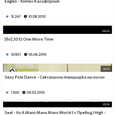
Eagles - Хотел Калифорния
15 247
10.08.2010
04:24
[бг] 2012 One More Time
10 837
05.06.2010
04:11
Sexy Pole Dance - Сексапилна танцьорка на пилон
1 300
09.03.2010
03:59
Seal - Its A Mans Mans Mans World (+ Превод) High -