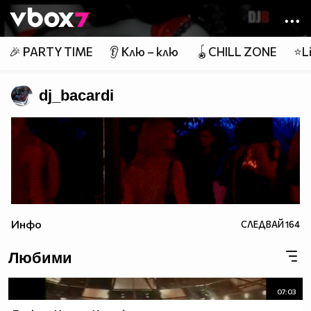
Member of
👾
🎉 PARTY TIME
👂 Клю – клю
🪀CHILL ZONE
⭐Li
dj_bacardi
Инфо
СЛЕДВАЙ
164
Любими
07:03