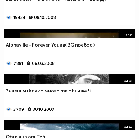
15 424
08.10.2008
03:35
Alphaville - Forever Young(BG превод)
7 881
06.03.2008
04:01
Знаеш ли колко много те обичам !?
3 709
30.10.2007
04:47
Обичана от Теб !