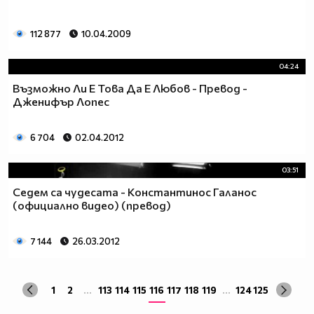
112 877
10.04.2009
04:24
Възможно Ли Е Това Да Е Любов - Превод -
Дженифър Лопес
6 704
02.04.2012
03:51
Седем са чудесата - Константинос Галанос
(официално видео) (превод)
7 144
26.03.2012
1
2
...
113
114
115
116
117
118
119
...
124
125