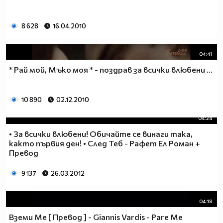
8 628
16.04.2010
04:41
* Рай мой, Мъко моя * - поздрав за всички влюбени ...
10 890
02.12.2010
04:24
• За всички влюбени! Обичайте се винаги така,
както първия ден! • След Теб - Рафет Ел Роман +
Превод
9 137
26.03.2012
04:18
Вземи Ме [ Превод ] - Giannis Vardis - Pare Me