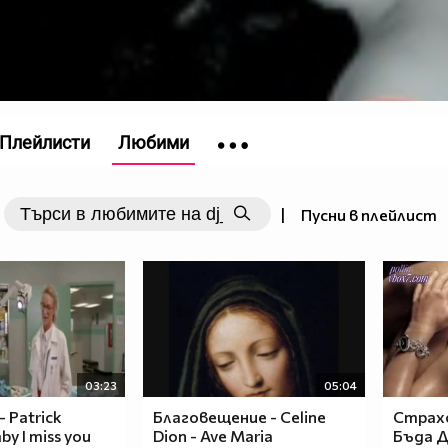
Плейлисти
Любими
|
Пусни в плейлист
03:23
05:04
- Patrick
Благовещение - Celine
Страхо
by I miss you
Dion - Ave Maria
Бъда До