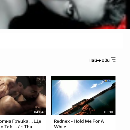
Най-нови
04:04
03:10
тна Гръцка ... Ще
Rednex - Hold Me For A
 Теб ... / ~ Tha
While