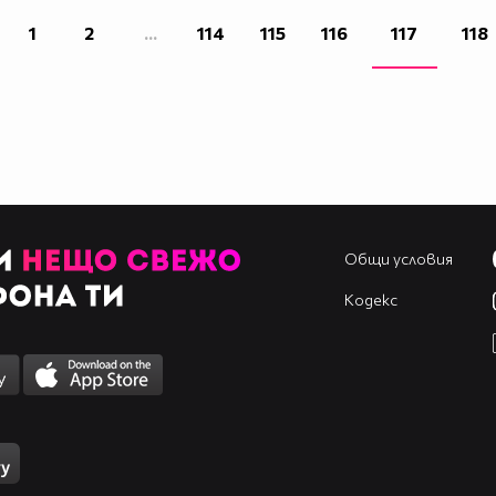
1
2
...
114
115
116
117
118
Общи условия
Кодекс