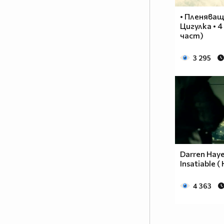
• Пленяващ
Цигулка • 4 в
част)
3 295
Darren Haye
Insatiable 
4 363