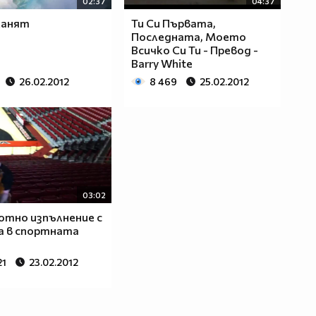
02:37
04:37
канят
Ти Си Първата,
Последната, Моето
Всичко Си Ти - Превод -
Barry White
26.02.2012
8 469
25.02.2012
03:02
тно изпълнение с
а в спортната
21
23.02.2012