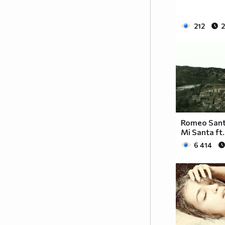
212
2
Romeo Santo
Mi Santa ft
6 414