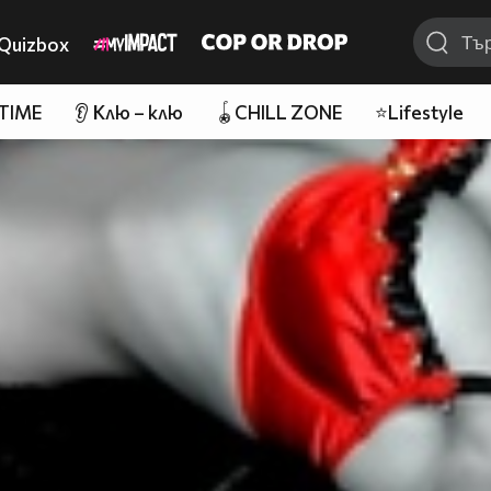
Quizbox
 TIME
👂 Клю – клю
🪀CHILL ZONE
⭐Lifestyle