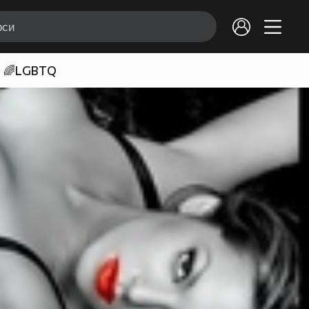
🌈LGBTQ