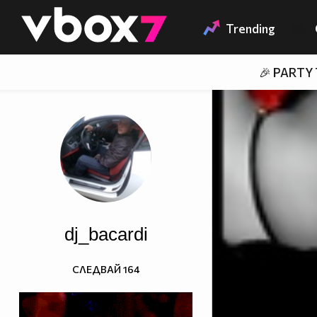
Member of
👾
Trending
🎉 PARTY
dj_bacardi
СЛЕДВАЙ
164