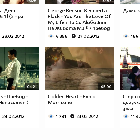
16:26
02:53
а Денс
George Benson & Roberta
Дами 
 1 ! (2 - ра
Flack - You Are The Love Of
My Life / Ти Си Любовта
На Живота Ми ® / превод
28.02.2012
6 358
27.02.2012
186
04:21
05:00
s - Превод -
Golden Heart - Еnnio
Страхо
( Ненаситен )
Mоrricone
цигулк
зала
24.02.2012
1 791
23.02.2012
11 4