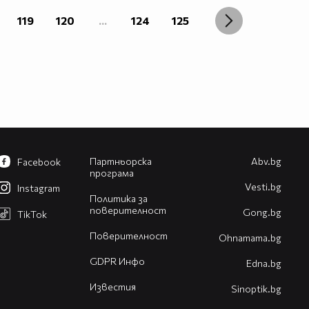
119
120
...
124
125
Партньорска
Abv.bg
Facebook
програма
Vesti.bg
Instagram
Политика за
поверителност
Gong.bg
TikTok
Поверителност
Оhnamama.bg
GDPR Инфо
Edna.bg
Известия
Sinoptik.bg