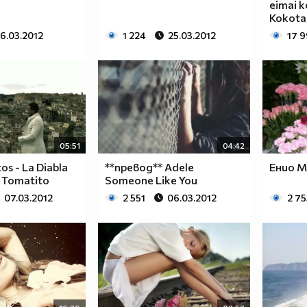
eimai k
Kokota
6.03.2012
1 224
25.03.2012
17 
05:51
04:42
s - La Diabla
**превод** Adele
Енио М
. Tomatito
Someone Like You
07.03.2012
2 551
06.03.2012
2 75