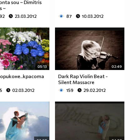
onta sou ~ Dimitris
s ~
992
23.03.2012
87
10.03.2012
05:13
02:49
ориконе..красота
Dark Rap Violin Beat -
Silent Massacre
5
02.03.2012
159
29.02.2012