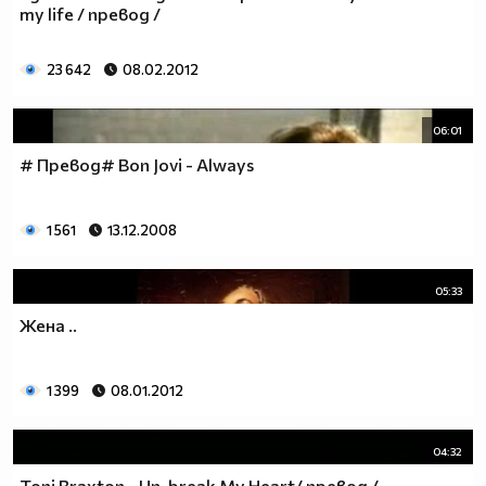
my life / превод /
23 642
08.02.2012
06:01
# Превод# Bon Jovi - Always
1 561
13.12.2008
05:33
Жена ..
1 399
08.01.2012
04:32
Toni Braxton - Un-break My Heart/ превод /