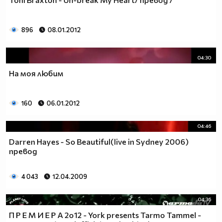
896
08.01.2012
04:30
На моя любим
160
06.01.2012
04:46
Darren Hayes - So Beautiful(live in Sydney 2006)
превод
4 043
12.04.2009
04:36
П Р Е М И Е Р А 2o12 - York presents Tarmo Tammel -