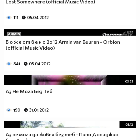
Lost Somewhere (official Music Video)
111
05.04.2012
03:12
Б о ж е с т в е н о 2o12 Armin van Buuren - Orbion
(official Music Video)
841
05.04.2012
03:23
Аз Не Мога Без Теб
190
31.01.2012
03:12
Аз не мога да живея без теб - Пино Донаджио