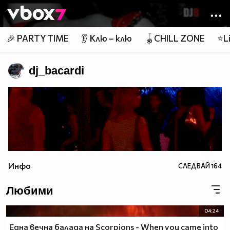
Member of
👾
🎉 PARTY TIME
👂 Клю – клю
🪀CHILL ZONE
⭐Li
dj_bacardi
Инфо
СЛЕДВАЙ
164
Любими
04:24
Една вечна балада на Scorpions - When you came into