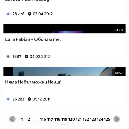
28 778
05.04.2012
04:20
Lara Fabian - Обичам те.
1 687
04.02.2012
05:07
Няма Невъзможни Неща!
26 283
09.12.2011
1
2
...
116
117
118
119
120
121
122
123
124
125