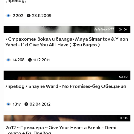
(превод)
2 202
28.11.2009
04:04
• Страхотен вокал и балада• Maya Simantov & Yinon
Yahel - I`d Give You All I Have ( Фен видео )
14 268
11.12.2011
03:40
/превод / Shayne Ward - No Promises-без Обещания
1 317
02.04.2012
03:36
2o12 ~ Премиера ~ Give Your Heart a Break - Demi
Lovato + Бг. Превод