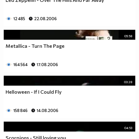
12 485
22.08.2006
05:58
Metallica - Turn The Page
164 564
17.08.2006
03:28
Helloween - If I Could Fly
158 846
14.08.2006
04:53
Scorpions - Still loving you