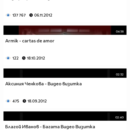
137 767
06.11.2012
04:56
Armik - cartas de amor
122
18.10.2012
02:52
Аксиния Ченкова - Видео визитка
475
18.09.2012
02:40
Благой Иванов - Багата Видео Визитка