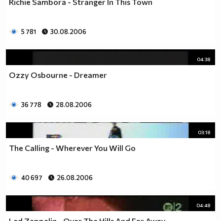
Richie Sambora - Stranger In This Town
5 781
30.08.2006
04:38
Ozzy Osbourne - Dreamer
36 778
28.08.2006
03:18
The Calling - Wherever You Will Go
40 697
26.08.2006
04:48
Led Zeppelin - Over The Hills And Far Away