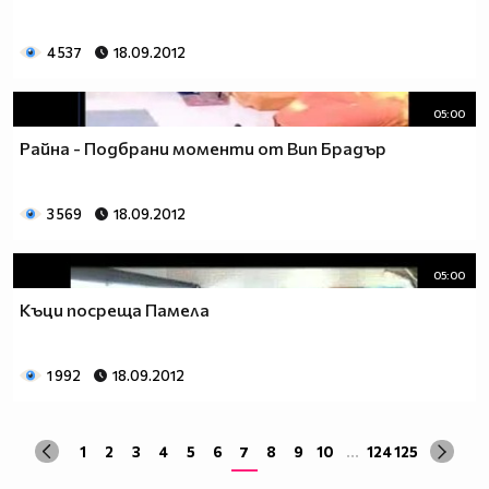
4 537
18.09.2012
05:00
Райна - Подбрани моменти от Вип Брадър
3 569
18.09.2012
05:00
Къци посреща Памела
1 992
18.09.2012
1
2
3
4
5
6
7
8
9
10
...
124
125