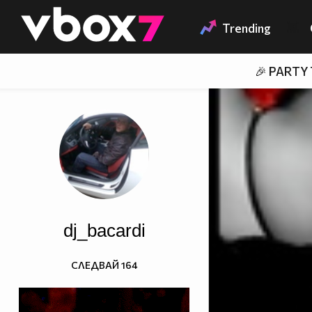
Member of
👾
Trending
🎉 PARTY
dj_bacardi
СЛЕДВАЙ
164