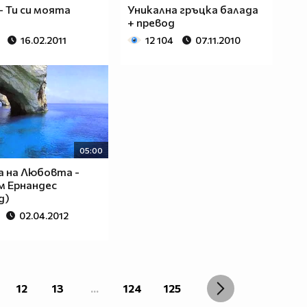
- Ти си моята
Уникалнa гръцка балада
+ превод
16.02.2011
12 104
07.11.2010
05:00
 на Любовта -
м Ернандес
д)
02.04.2012
12
13
...
124
125