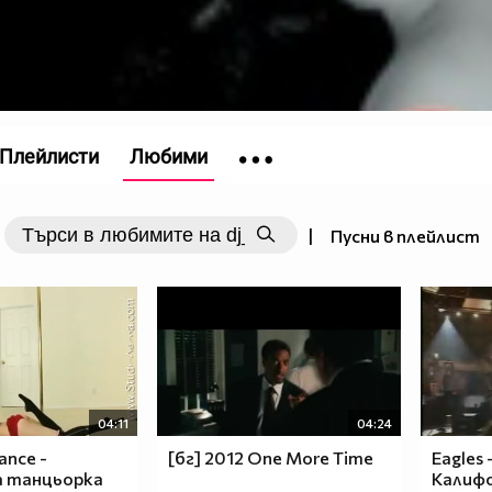
Плейлисти
Любими
|
Пусни в плейлист
04:11
04:24
ance -
[бг] 2012 One More Time
Eagles
а танцьорка
Калиф