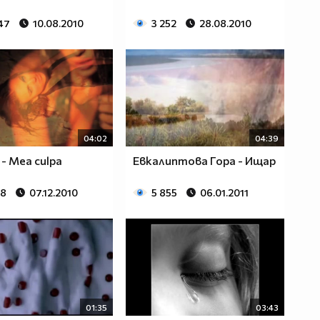
47
10.08.2010
3 252
28.08.2010
04:02
04:39
 - Mea culpa
Евкалиптова Гора - Ищар
48
07.12.2010
5 855
06.01.2011
01:35
03:43