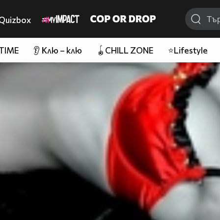
Quizbox
 TIME
👂 Клю – клю
🪀CHILL ZONE
⭐Lifestyle