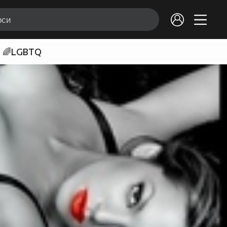
🌈LGBTQ