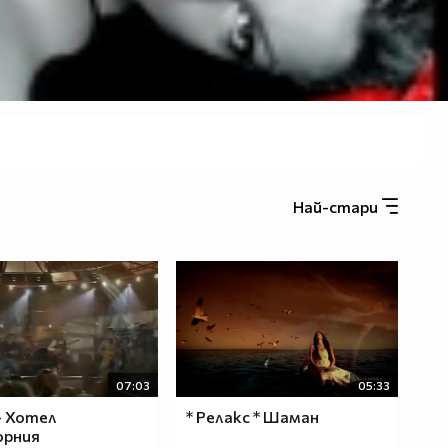
Най-стари
07:03
05:33
 - Хотел
* Релакс * Шаман
орния