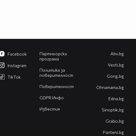
Партньорска
Abv.bg
Facebook
програма
Vesti.bg
Instagram
Политика за
поверителност
Gong.bg
TikTok
Поверителност
Оhnamama.bg
GDPR Инфо
Edna.bg
Известия
Sinoptik.bg
Grabo.bg
Pariteni.bg