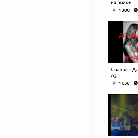
на пилон
1 300
Сигнал - Д
Аз
1 038