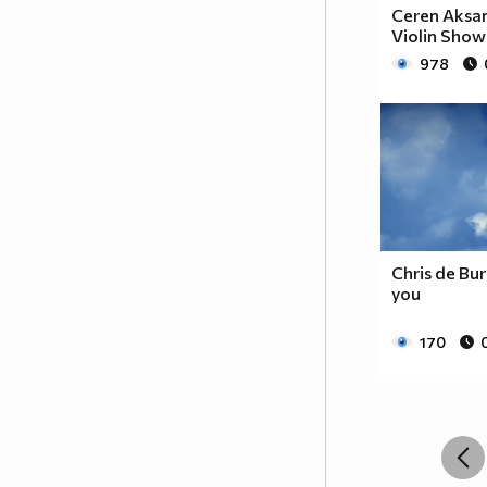
Ceren Aksan
Violin Show
978
Chris de Bur
you
170