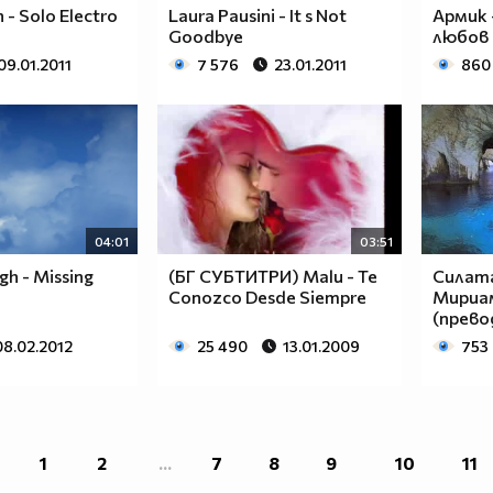
 - Solo Electro
Laura Pausini - It s Not
Армик 
Goodbye
любов
09.01.2011
7 576
23.01.2011
860
04:01
03:51
gh - Missing
(БГ СУБТИТРИ) Malu - Te
Силата
Conozco Desde Siempre
Мириа
(прево
08.02.2012
25 490
13.01.2009
753
1
2
...
7
8
9
10
11