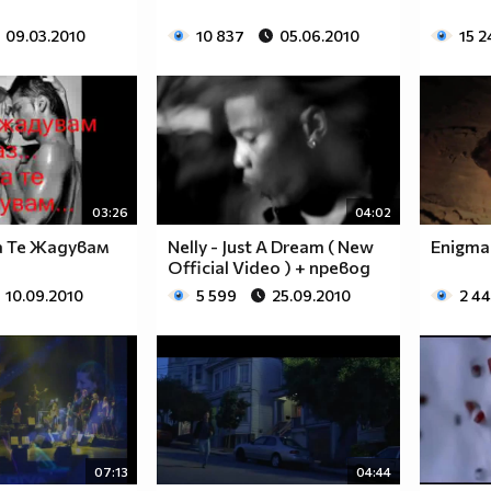
09.03.2010
10 837
05.06.2010
15 2
03:26
04:02
а Те Жадувам
Nelly - Just A Dream ( New
Enigma
Official Video ) + превод
10.09.2010
5 599
25.09.2010
2 4
07:13
04:44