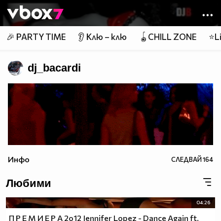
Member of
👾
🎉 PARTY TIME
👂 Клю – клю
🪀CHILL ZONE
⭐Li
dj_bacardi
Инфо
СЛЕДВАЙ
164
Любими
04:26
П Р Е М И Е Р А 2o12 Jennifer Lopez - Dance Again ft.