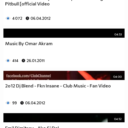
Pitbull [official Video
4 072
06.04.2012
04:53
Music By Omar Akram
414
26.01.2011
04:00
2o12 Dj Blend - Fkn Insane - Club Music - Fan Video
99
06.04.2012
04:52
Emil Dimitrov - Ako Si Dal