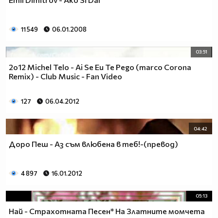
11 549
06.01.2008
03:51
2o12 Michel Telo - Ai Se Eu Te Pego (marco Corona
Remix) - Club Music - Fan Video
127
06.04.2012
04:42
Доро Пеш - Аз съм влюбена в теб!-(превод)
4 897
16.01.2012
05:13
Най - Страхотната Песен* На Златните момчета