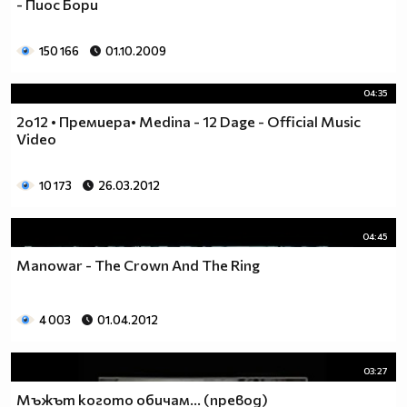
- Пиос Бори
150 166
01.10.2009
04:35
2o12 • Премиера• Medina - 12 Dage - Official Music
Video
10 173
26.03.2012
04:45
Manowar - The Crown And The Ring
4 003
01.04.2012
03:27
Мъжът когото обичам... (превод)