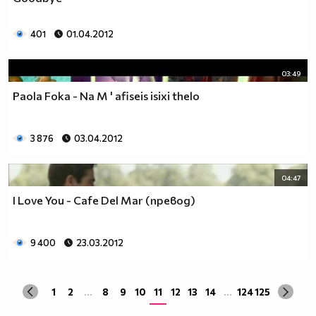
401
01.04.2012
03:49
Paola Foka - Na М ' afiseis isixi thelo
3 876
03.04.2012
04:47
I Love You - Cafe Del Mar (превод)
9 400
23.03.2012
1
2
...
8
9
10
11
12
13
14
...
124
125