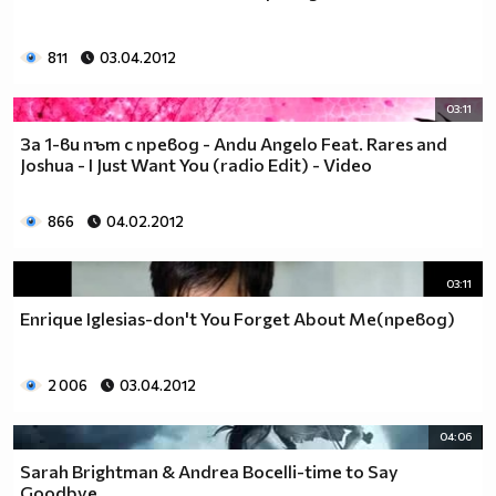
811
03.04.2012
03:11
За 1-ви път с превод - Andu Angelo Feat. Rares and
Joshua - I Just Want You (radio Edit) - Video
866
04.02.2012
03:11
Enrique Iglesias-don't You Forget About Me(превод)
2 006
03.04.2012
04:06
Sarah Brightman & Andrea Bocelli-time to Say
Goodbye