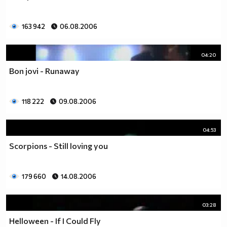
163 942
06.08.2006
04:20
Bon jovi - Runaway
118 222
09.08.2006
04:53
Scorpions - Still loving you
179 660
14.08.2006
03:28
Helloween - If I Could Fly