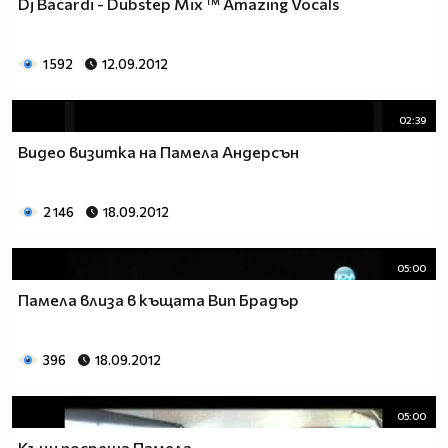
Dj Bacardi - Dubstep Mix ™ Amazing Vocals
1 592
12.09.2012
02:39
Видео визитка на Памела Андерсън
2 146
18.09.2012
05:00
Памела влиза в къщата Вип Брадър
396
18.09.2012
05:00
Къци посреща Памела