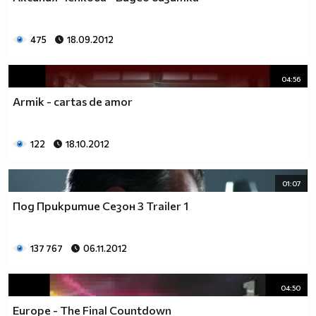
475
18.09.2012
04:56
Armik - cartas de amor
122
18.10.2012
01:07
Под Прикритие Сезон 3 Trailer 1
137 767
06.11.2012
04:50
Europe - The Final Countdown