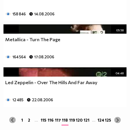
158 846
14.08.2006
05:58
Metallica - Turn The Page
164 564
17.08.2006
04:48
Led Zeppelin - Over The Hills And Far Away
12 485
22.08.2006
1
2
...
115
116
117
118
119
120
121
...
124
125