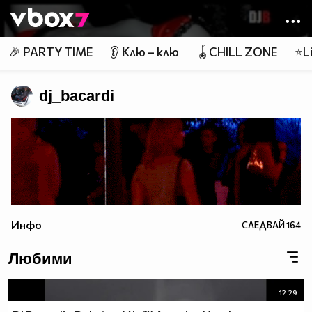
Member of
👾
🎉 PARTY TIME
👂 Клю – клю
🪀CHILL ZONE
⭐Li
dj_bacardi
Инфо
СЛЕДВАЙ
164
Любими
12:29