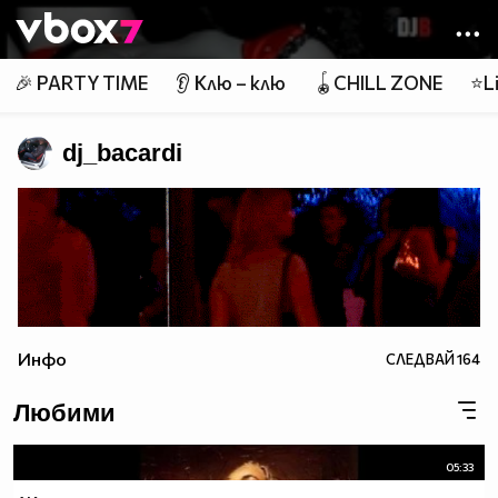
Member of
👾
🎉 PARTY TIME
👂 Клю – клю
🪀CHILL ZONE
⭐Li
dj_bacardi
Инфо
СЛЕДВАЙ
164
Любими
05:33