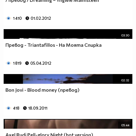
1 410
01.02.2012
03:30
Превод - Triantafillos - На Моята Спирка
1 819
05.04.2012
02:32
Bon Jovi - Blood money (превод)
418
18.09.2011
05:44
Axel Rudi Pell-glory Night (hot version)