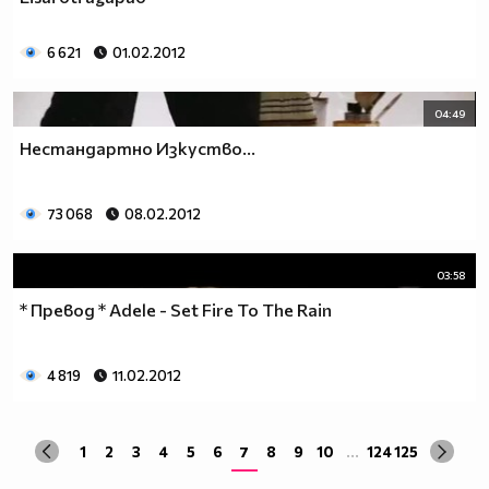
6 621
01.02.2012
04:49
Нестандартно Изкуство...
73 068
08.02.2012
03:58
* Превод * Adele - Set Fire To The Rain
4 819
11.02.2012
1
2
3
4
5
6
7
8
9
10
...
124
125