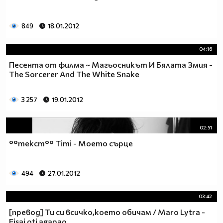
849
18.01.2012
04:16
Песента от филма ~ Магьосникът И Бялата Змия -
The Sorcerer And The White Snake
3 257
19.01.2012
02:51
°°текст°° Timi - Моето сърце
494
27.01.2012
03:42
[превод] Ти си всичко,което обичам / Maro Lytra -
Eisai oti agapao