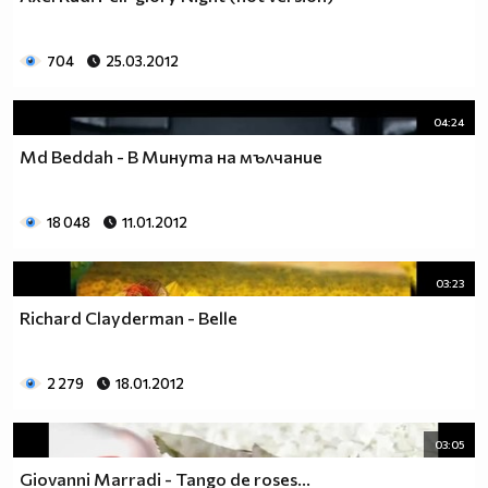
704
25.03.2012
04:24
Md Beddah - В Минута на мълчание
18 048
11.01.2012
03:23
Richard Clayderman - Belle
2 279
18.01.2012
03:05
Giovanni Marradi - Tango de roses...