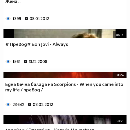
Жена ..
1 399
08.01.2012
06:01
# Превод# Bon Jovi - Always
1 561
13.12.2008
04:24
Една вечна балада на Scorpions - When you came into
my life / превод /
23 642
08.02.2012
05:21
/ превод / Dreaming ~ Yngwie Malmsteen