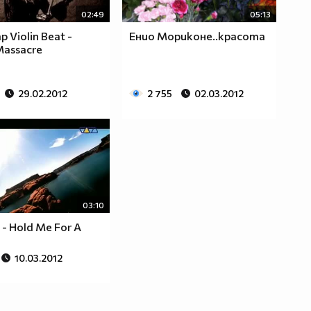
02:49
05:13
p Violin Beat -
Енио Мориконе..красота
Massacre
29.02.2012
2 755
02.03.2012
03:10
- Hold Me For A
10.03.2012