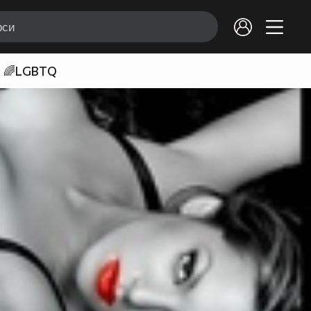
🌈LGBTQ