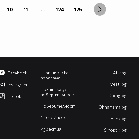
10
11
...
124
125
Партньорска
Abv.bg
Facebook
програма
Vesti.bg
Instagram
Политика за
поверителност
Gong.bg
TikTok
Поверителност
Оhnamama.bg
GDPR Инфо
Edna.bg
Известия
Sinoptik.bg