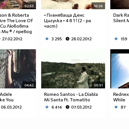
02:53
16:26
son & Roberta
• Пленяваща Денс
Dark Ra
 Are The Love Of
Цигулка • 4 в 1 ! (2 - ра
Silent 
Ти Си Любовта
част)
Ми ® / превод
27.02.2012
3 295
28.02.2012
159
04:42
05:51
 Adele
Romeo Santos - La Diabla
Rednex 
ke You
Mi Santa ft. Tomatito
While
06.03.2012
6 414
07.03.2012
87