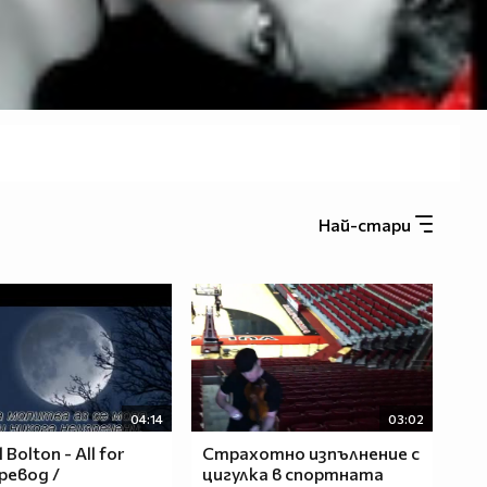
Най-стари
04:14
03:02
 Bolton - All for
Страхотно изпълнение с
превод /
цигулка в спортната