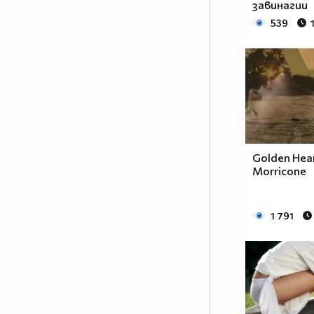
завинагии
539
Golden Hear
Mоrricone
1 791