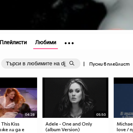
Плейлисти
Любими
|
Пусни в плейлист
04:28
05:50
 This Kiss
Adele - One and Only
Michael
оже ли да е
(album Version)
love / 