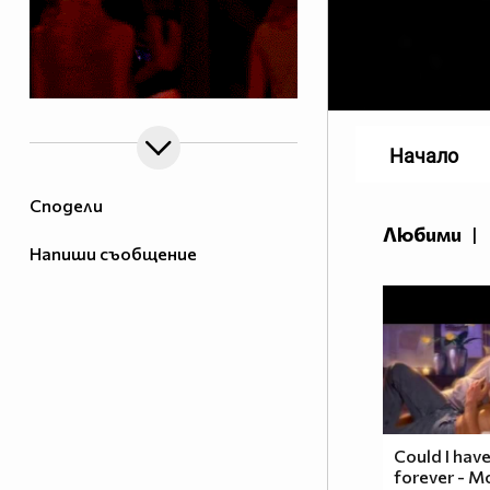
Начало
Сподели
Любими
|
Напиши съобщение
Could I have
forever - М