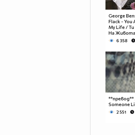
George Ben
Flack - You
My Life / 
На Живота 
6 358
**превод**
Someone Li
2 551