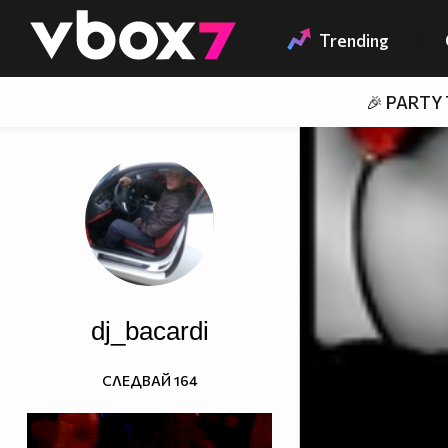
Member of
👾
Trending
🎉 PARTY
dj_bacardi
СЛЕДВАЙ
164