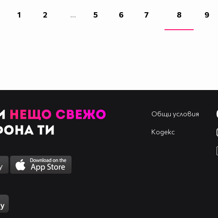
1
2
...
5
6
7
8
9
Общи условия
Кодекс