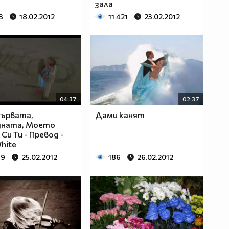
зала
3
18.02.2012
11 421
23.02.2012
04:37
02:37
Първата,
Дами канят
дната, Моето
Си Ти - Превод -
White
69
25.02.2012
186
26.02.2012