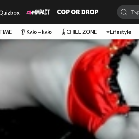
Quizbox
 TIME
👂 Клю – клю
🪀CHILL ZONE
⭐Lifestyle