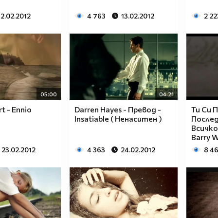
12.02.2012
4 763
13.02.2012
2 22
05:00
04:21
t - Еnnio
Darren Hayes - Превод -
Ти Си 
Insatiable ( Ненаситен )
После
Всичко 
Barry 
23.02.2012
4 363
24.02.2012
8 4