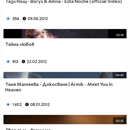
Тази Нощ - Borys & Amna - Esta Noche (оfficial Video)
394
09.06.2012
03:36
Тайна любов
813
22.02.2012
04:42
Таня Матеева - Докосване | Armik - Meet You In
Heaven
1 402
08.01.2012
02:52
Твоя съм... вземи ме