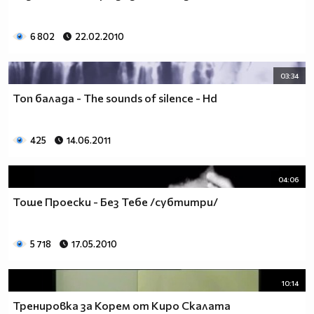
6 802
22.02.2010
03:34
Топ балада - The sounds of silence - Hd
425
14.06.2011
04:06
Тоше Проески - Без Тебе /субтитри/
5 718
17.05.2010
10:14
Тренировка за Корем от Киро Скалата