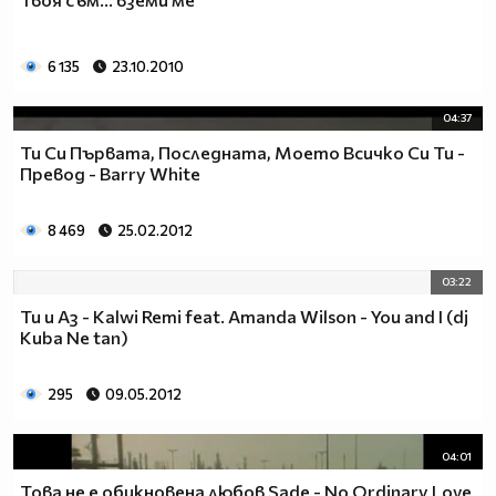
6 135
23.10.2010
04:37
Ти Си Първата, Последната, Моето Всичко Си Ти -
Превод - Barry White
8 469
25.02.2012
03:22
Ти и Аз - Kalwi Remi feat. Amanda Wilson - You and I (dj
Kuba Ne tan)
295
09.05.2012
04:01
Това не е обикновена любов Sade - No Ordinary Love