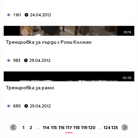
1 161
24.04.2012
05:16
Тренировка за гърди с Рони Колман
983
29.04.2012
02:05
Тренировка за рамо
689
29.04.2012
1
2
...
114
115
116
117
118
119
120
...
124
125