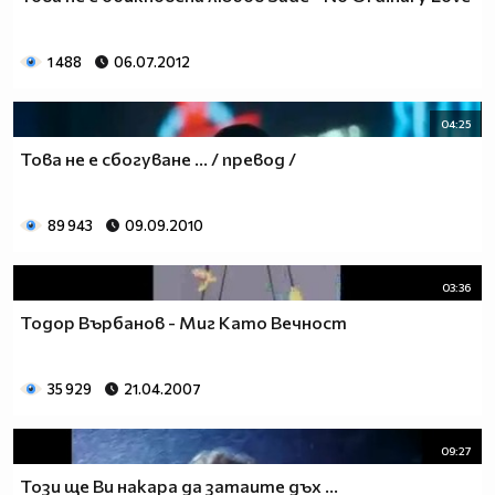
1 488
06.07.2012
04:25
Това не е сбогуване ... / превод /
89 943
09.09.2010
03:36
Тодор Върбанов - Миг Като Вечност
35 929
21.04.2007
09:27
Този ще Ви накара да затаите дъх ...