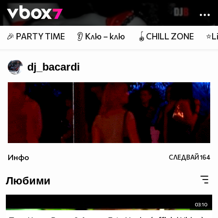
Member of
👾
🎉 PARTY TIME
👂 Клю – клю
🪀CHILL ZONE
⭐Li
dj_bacardi
Инфо
СЛЕДВАЙ
164
Любими
03:10