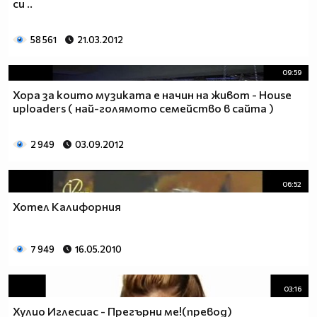
си ..
58 561
21.03.2012
09:59
Хора за които музиката е начин на живот - House
uploaders ( най-голямото семейство в сайта )
2 949
03.09.2012
06:52
Хотел Калифорния
7 949
16.05.2010
03:16
Хулио Иглесиас - Прегърни ме!(превод)