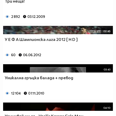
Три неща!
2 892
03.12.2009
02:45
У Е Ф А Шампионска лига 2012 [ H D ]
60
06.06.2012
03:43
Уникалнa гръцка балада + превод
12 104
07.11.2010
04:10
Усмихвай ми се - Vasilis Karras Gela Mou