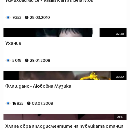
9 353
28.03.2010
02:38
Ухание
5 018
29.01.2008
03:30
Флашданс - Любовна Музика
16 825
08.07.2008
01:41
Хлапе обра аплодисментите на публиката с танца