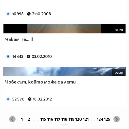
16 998
21.10.2008
04:28
Чакам Те...!!!
14 443
03.02.2010
02:28
Човекът, който може да лети
52 970
18.02.2012
1
2
...
115
116
117
118
119
120
121
...
124
125