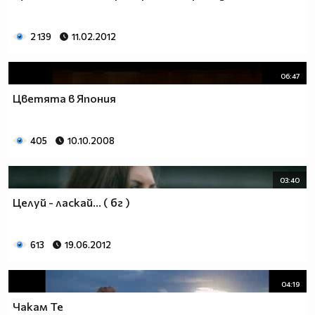
2 139
11.02.2012
06:47
Цветята в Япония
405
10.10.2008
03:40
Целуй - ласкай... ( бг )
613
19.06.2012
04:19
Чакам Те