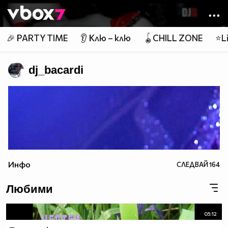
Member of
👾
🎉 PARTY TIME
👂 Клю – клю
🪀CHILL ZONE
⭐Li
dj_bacardi
Инфо
СЛЕДВАЙ
164
Любими
05:12