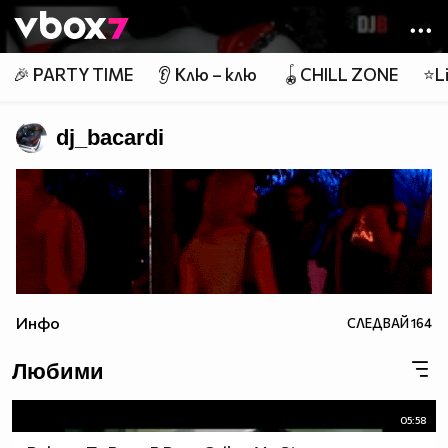
Member of
👾
🎉 PARTY TIME
👂 Клю – клю
🪀CHILL ZONE
⭐Li
dj_bacardi
Инфо
СЛЕДВАЙ
164
Любими
05:58