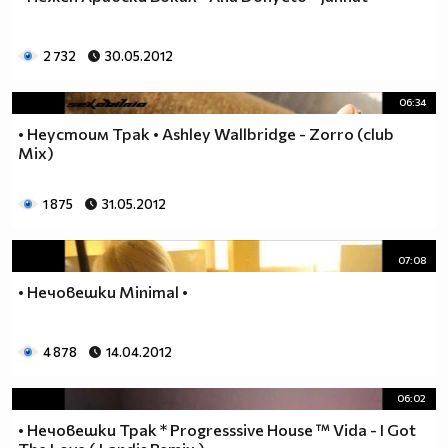
2 732
30.05.2012
06:34
• Неустоим Трак • Ashley Wallbridge - Zorro (club
Mix)
1 875
31.05.2012
07:08
• Нечовешки Minimal •
4 878
14.04.2012
06:02
• Нечовешки Трак * Progresssive House ™ Vida - I Got