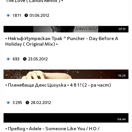
The Love ( Landis Remix ) •
1 871
01.06.2012
07:51
• Някъф Изтряскан Трак ^ Puncher - Day Before A
Holiday ( Original Mix) •
693
23.05.2012
16:26
• Пленяваща Денс Цигулка • 4 в 1 ! (2 - ра част)
3 295
28.02.2012
04:44
• Превод • Adele - Someone Like You / H D /