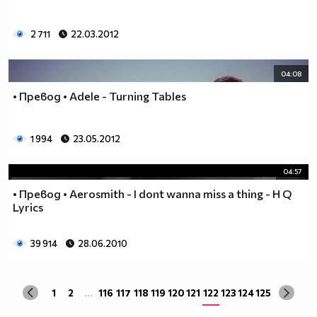
2 711
22.03.2012
04:08
• Превод • Adele - Turning Tables
1 994
23.05.2012
04:57
• Превод • Aerosmith - I dont wanna miss a thing - H Q
Lyrics
39 914
28.06.2010
1
2
...
116
117
118
119
120
121
122
123
124
125