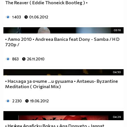
The Reaver ( Eddie Thoneick Bootleg ) •
1 403
01.06.2012
03:16
• Лято 2010 • Andreea Banica feat Dony - Samba / H D
720p /
863
26.11.2010
04:50
• Наслада за очите ...и душата • Antaeus- Byzantine
Meditation ( Original Mix)
2 230
19.06.2012
04:29
• Нежен Арабски Вокал • Ana Donyeto - Jannat