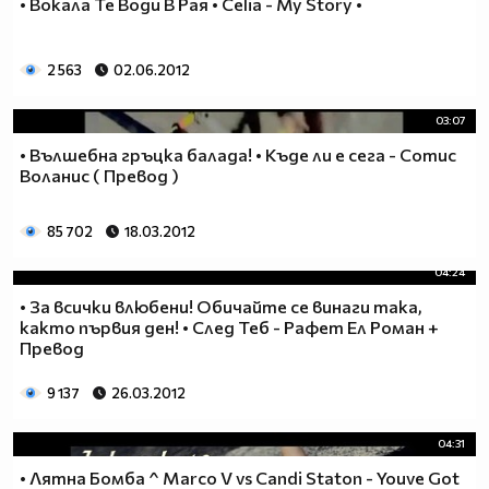
• Вокала Те Води В Рая • Celia - My Story •
2 563
02.06.2012
03:07
• Вълшебна гръцка балада! • Къде ли е сега - Сотис
Воланис ( Превод )
85 702
18.03.2012
04:24
• За всички влюбени! Обичайте се винаги така,
както първия ден! • След Теб - Рафет Ел Роман +
Превод
9 137
26.03.2012
04:31
• Лятна Бомба ^ Marco V vs Candi Staton - Youve Got