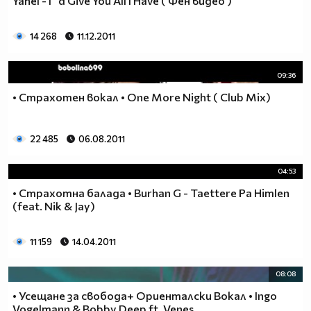
Yahel - I`d Give You All I Have ( Фен видео )
14 268
11.12.2011
09:36
• Страхотен вокал • One More Night ( Club Mix)
22 485
06.08.2011
04:53
• Страхотна балада • Burhan G - Taettere Pa Himlen
(feat. Nik & Jay)
11 159
14.04.2011
08:08
• Усещане за свобода+ Ориенталски Вокал • Ingo
Vogelmann & Bobby Deep ft. Venes