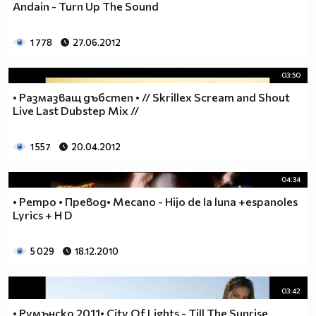
Andain - Turn Up The Sound
1 778
27.06.2012
03:50
• Размазващ дъбстеп • // Skrillex Scream and Shout
Live Last Dubstep Mix //
1 557
20.04.2012
04:34
• Ретро • Превод• Mecano - Hijo de la luna +espanoles
Lyrics + H D
5 029
18.12.2010
03:42
• Румънско 2011• City Of Lights - Till The Sunrise