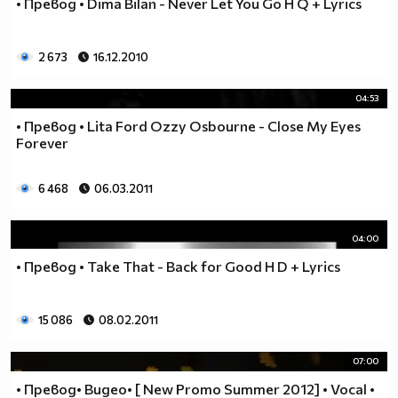
• Превод • Dima Bilan - Never Let You Go H Q + Lyrics
2 673
16.12.2010
04:53
• Превод • Lita Ford Ozzy Osbourne - Close My Eyes
Forever
6 468
06.03.2011
04:00
• Превод • Take That - Back for Good H D + Lyrics
15 086
08.02.2011
07:00
• Превод• Видео• [ New Promo Summer 2012] • Vocal •