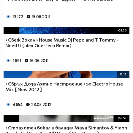
13 172
15.06.2011
08:26
• Свеж Вокал • House Music Dj Pepo and T Tommy -
Need U (alex Guerrero Remix)
1 691
16.06.2011
12:12
• Свръх Доза Лятно Настроение • »» Electro House
Mix [ New 2012 ]
4 654
28.05.2012
04:04
• Страхотен вокал и балада• Maya Simantov & Yinon