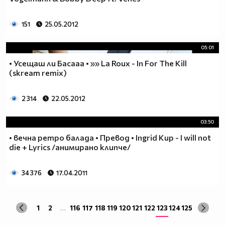
151
25.05.2012
05:01
• Усещаш ли Басааа • »» La Roux - In For The Kill
(skream remix)
2 314
22.05.2012
03:50
• вечна ретро балада • Превод • Ingrid Kup - I will not
die + Lyrics /анимирано клипче/
34 376
17.04.2011
1
2
...
116
117
118
119
120
121
122
123
124
125