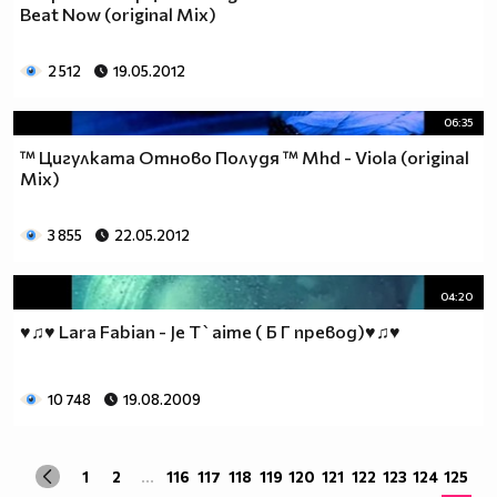
Beat Now (original Mix)
2 512
19.05.2012
06:35
™ Цигулката Отново Полудя ™ Mhd - Viola (original
Mix)
3 855
22.05.2012
04:20
♥♫♥ Lara Fabian - Je T`aime ( Б Г превод)♥♫♥
10 748
19.08.2009
1
2
...
116
117
118
119
120
121
122
123
124
125