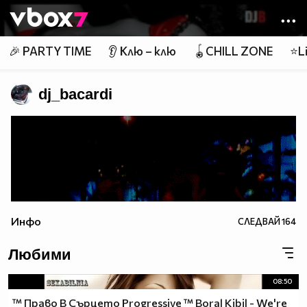
Member of
👾
🎉 PARTY TIME
👂 Клю – клю
🪀CHILL ZONE
⭐Li
dj_bacardi
Инфо
СЛЕДВАЙ
164
Любими
08:50
™ Право В Сърцето Progressive ™ Boral Kibil - We're