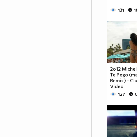
131
1
2o12 Michel 
Te Pego (m
Remix) - Cl
Video
127