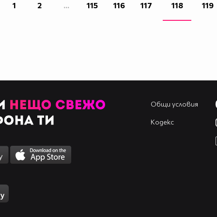
1
2
...
115
116
117
118
119
Общи условия
Кодекс