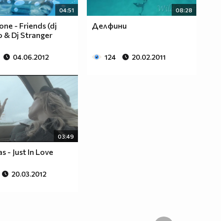
04:51
08:28
one - Friends (dj
Делфини
o & Dj Stranger
04.06.2012
124
20.02.2011
03:49
s - Just In Love
20.03.2012