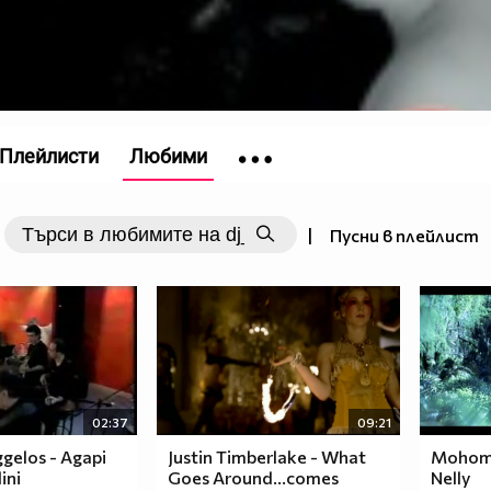
Плейлисти
Любими
|
Пусни в плейлист
02:37
09:21
ggelos - Agapi
Justin Timberlake - What
Mohombi
ini
Goes Around...comes
Nelly