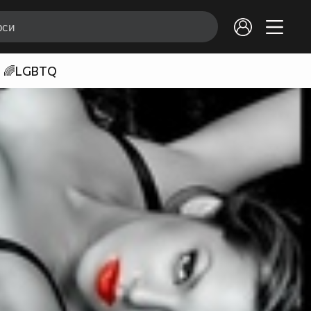
🌈LGBTQ