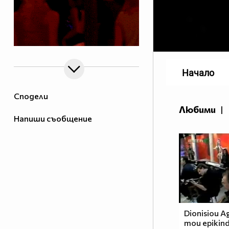
Начало
Сподели
Любими
|
Напиши съобщение
Dionisiou A
mou epikind