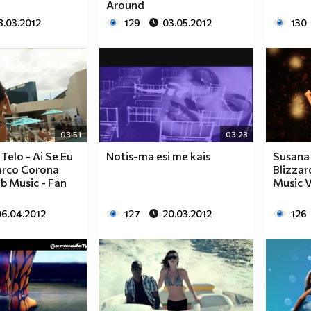
Around
8.03.2012
129
03.05.2012
130
03:51
03:23
Telo - Ai Se Eu
Notis-ma esi me kais
Susana
arco Corona
Blizzard
ub Music - Fan
Music 
06.04.2012
127
20.03.2012
126