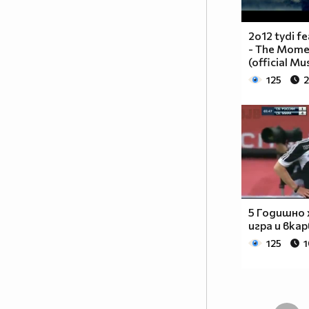
2o12 tydi fe
- The Momen
(official Mu
125
2
5 Годишно 
игра и вкар
125
1