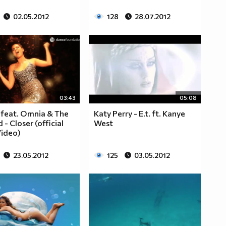
02.05.2012
128
28.07.2012
03:43
05:08
 feat. Omnia & The
Katy Perry - E.t. ft. Kanye
 - Closer (official
West
Video)
23.05.2012
125
03.05.2012