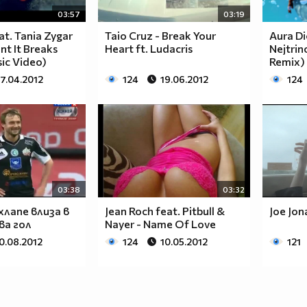
03:57
03:19
at. Tania Zygar
Taio Cruz - Break Your
Aura Di
t It Breaks
Heart ft. Ludacris
Nejtrin
sic Video)
Remix)
7.04.2012
124
19.06.2012
124
03:38
03:32
хлапе влиза в
Jean Roch feat. Pitbull &
Joe Jona
ва гол
Nayer - Name Of Love
0.08.2012
124
10.05.2012
121