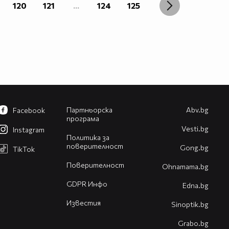
120
121
...
124
125
Партньорска
Abv.bg
Facebook
програма
Vesti.bg
Instagram
Политика за
поверителност
Gong.bg
TikTok
Поверителност
Оhnamama.bg
GDPR Инфо
Edna.bg
Известия
Sinoptik.bg
Grabo.bg