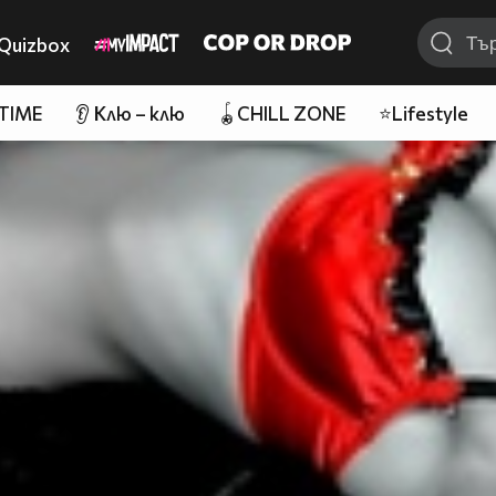
Quizbox
 TIME
👂 Клю – клю
🪀CHILL ZONE
⭐Lifestyle