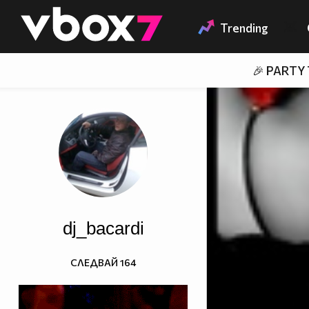
Member of
👾
Trending
🎉 PARTY
dj_bacardi
СЛЕДВАЙ
164