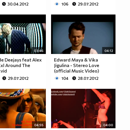
30.04.2012
106
29.07.2012
03:46
04:12
e Deejays feat Alex
Edward Maya & Vika
Xxl Around The
Jigulina - Stereo Love
xvid
(official Music Video)
29.07.2012
104
28.07.2012
04:55
04:00