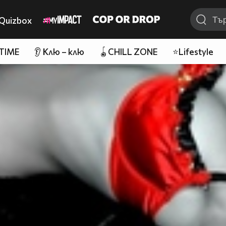
Quizbox
 TIME
👂 Клю – клю
🪀CHILL ZONE
⭐Lifestyle