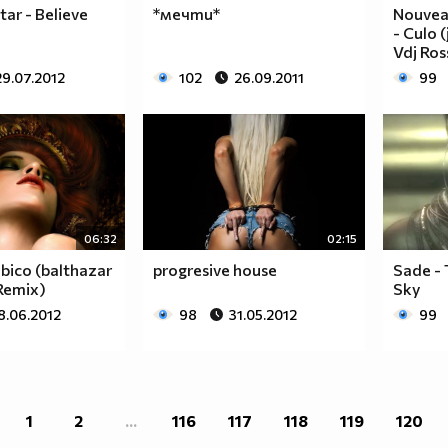
tar - Believe
*мечти*
Nouveau
- Culo 
Vdj Ros
29.07.2012
102
26.09.2011
99
06:32
02:15
ubico (balthazar
progresive house
Sade -
Remix)
Sky
8.06.2012
98
31.05.2012
99
1
2
...
116
117
118
119
120