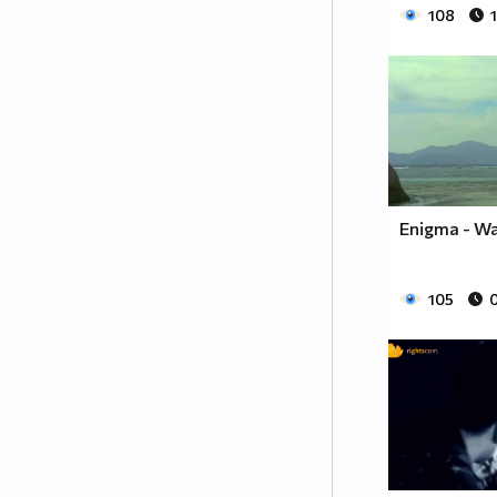
108
Enigma - W
105
0