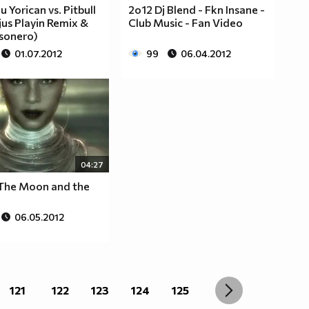
 Yorican vs. Pitbull
2o12 Dj Blend - Fkn Insane -
(jus Playin Remix &
Club Music - Fan Video
sonero)
01.07.2012
99
06.04.2012
04:27
 The Moon and the
06.05.2012
121
122
123
124
125