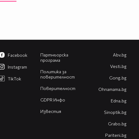
Партньорска
Abv.bg
Facebook
програма
Vesti.bg
Instagram
Политика за
поверителност
Gong.bg
TikTok
Поверителност
Оhnamama.bg
GDPR Инфо
Edna.bg
Известия
Sinoptik.bg
Grabo.bg
Pariteni.bg