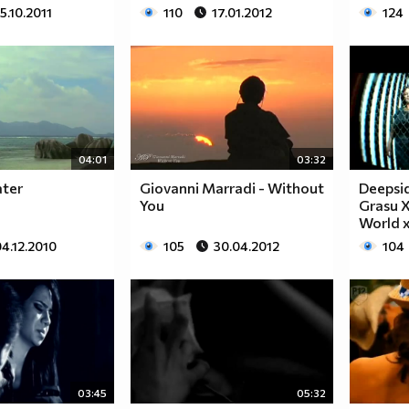
15.10.2011
110
17.01.2012
124
04:01
03:32
ater
Giovanni Marradi - Without
Deepsid
You
Grasu 
World 
4.12.2010
105
30.04.2012
104
03:45
05:32