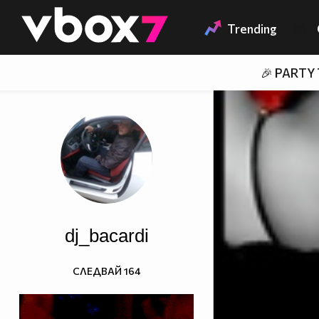
Member of
👾
Trending
🎉 PARTY
dj_bacardi
СЛЕДВАЙ
164