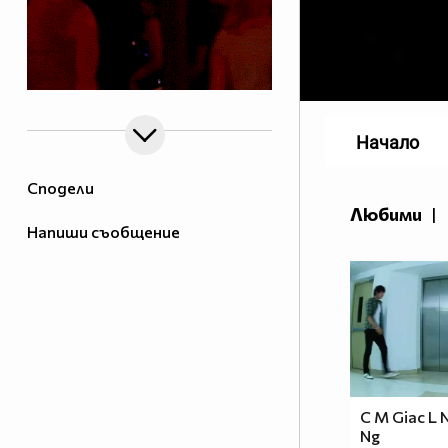
Начало
Сподели
Любими
|
Напиши съобщение
C M Giac L N
Ng