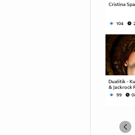
Cristina Spa
104
Dualitik - K
& Jackrock 
99
0