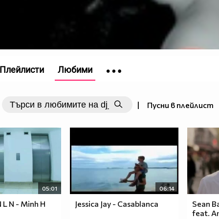
Плейлисти
Любими
|
Пусни в плейлист
05:01
06:14
 L N - Minh H
Jessica Jay - Casablanca
Sean Ba
feat. A