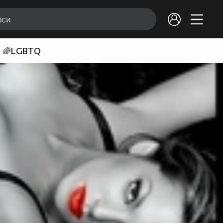
🌈LGBTQ