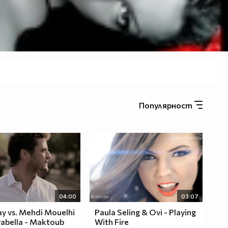
Популярност
04:00
03:07
y vs. Mehdi Mouelhi
Paula Seling & Ovi - Playing
rabella - Maktoub
With Fire