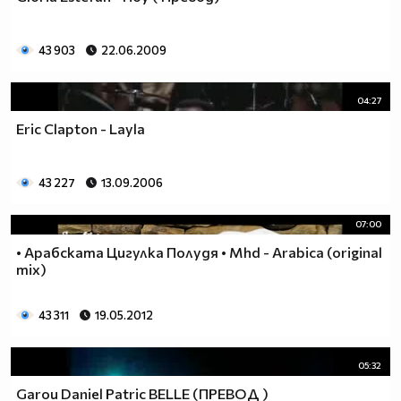
43 903
22.06.2009
04:27
Eric Clapton - Layla
43 227
13.09.2006
07:00
• Арабската Цигулка Полудя • Mhd - Arabica (original
mix)
43 311
19.05.2012
05:32
Garou Daniel Patric BELLE (ПРЕВОД )