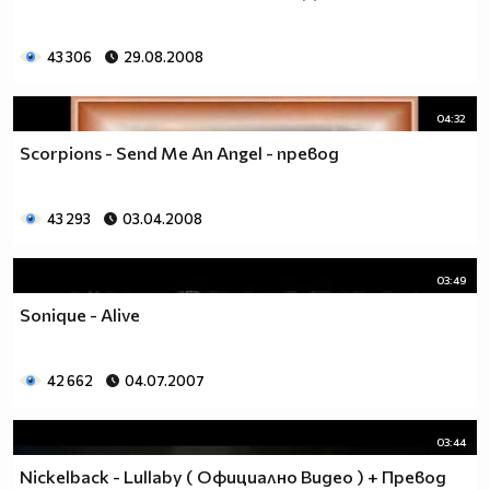
43 306
29.08.2008
04:32
Scorpions - Send Me An Angel - превод
43 293
03.04.2008
03:49
Sonique - Alive
42 662
04.07.2007
03:44
Nickelback - Lullaby ( Официално Видео ) + Превод