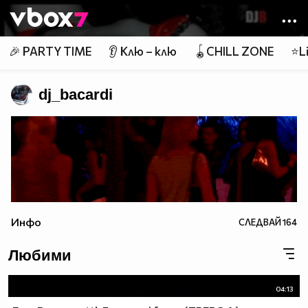
Member of
👾
🎉 PARTY TIME
👂 Клю – клю
🪀CHILL ZONE
⭐Li
dj_bacardi
Инфо
СЛЕДВАЙ
164
Любими
04:13