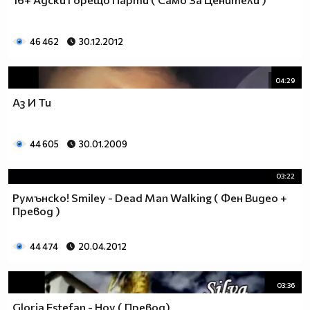
46 462
30.12.2012
04:29
Аз И Ти
44 605
30.01.2009
03:22
Румънско! Smiley - Dead Man Walking ( Фен Видео +
Превод )
44 474
20.04.2012
03:36
Gloria Estefan - Hoy ( Превод)