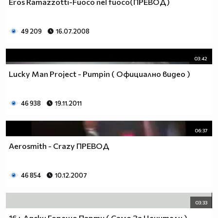
Eros Ramazzotti-Fuoco nel fuoco(ПРЕВОД)
49 209
16.07.2008
03:42
Lucky Man Project - Pumpin ( Официално видео )
46 938
19.11.2011
06:37
Aerosmith - Crazy ПРЕВОД
46 854
10.12.2007
03:33
16+ Адски Горещо Парти ( Само За Ценители )