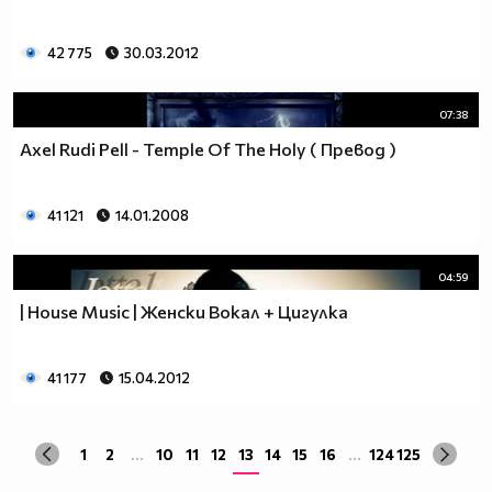
42 775
30.03.2012
07:38
Axel Rudi Pell - Temple Of The Holy ( Превод )
41 121
14.01.2008
04:59
| House Music | Женски Вокал + Цигулка
41 177
15.04.2012
1
2
...
10
11
12
13
14
15
16
...
124
125