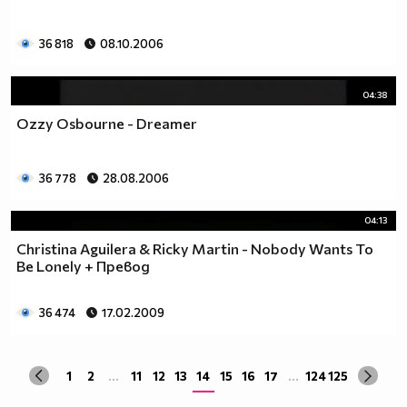
36 818
08.10.2006
04:38
Ozzy Osbourne - Dreamer
36 778
28.08.2006
04:13
Christina Aguilera & Ricky Martin - Nobody Wants To
Be Lonely + Превод
36 474
17.02.2009
1
2
...
11
12
13
14
15
16
17
...
124
125