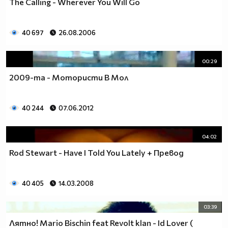
The Calling - Wherever You Will Go
40 697
26.08.2006
00:29
2009-та - Мотористи В Мол
40 244
07.06.2012
04:02
Rod Stewart - Have I Told You Lately + Превод
40 405
14.03.2008
03:39
Лятно! Mario Bischin feat Revolt klan - Id Lover (