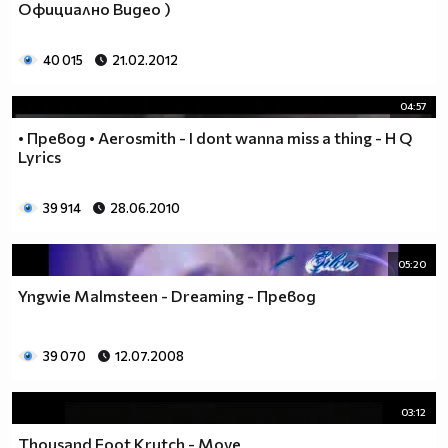
Официално Видео )
40 015
21.02.2012
04:57
• Превод • Aerosmith - I dont wanna miss a thing - H Q
Lyrics
39 914
28.06.2010
05:20
Yngwie Malmsteen - Dreaming - Превод
39 070
12.07.2008
03:12
Thousand Foot Krutch - Move