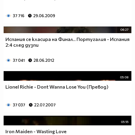
37 716
29.06.2009
06:27
Испания се класира на Финал.. Португалия - Испания
2:4 след дузпи
37 041
28.06.2012
05:08
Lionel Richie - Dont Wanna Lose You (Превод)
37 037
22.07.2007
05:55
Iron Maiden - Wasting Love