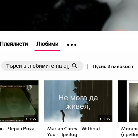
Плейлисти
Любими
|
Пусни в плейлист
03:55
03:35
 - Черна Роза
Mariah Carey - Without
Morand
You - Превод
(прево