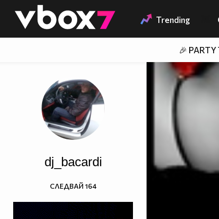
Member of
👾
Trending
🎉 PARTY
dj_bacardi
СЛЕДВАЙ
164