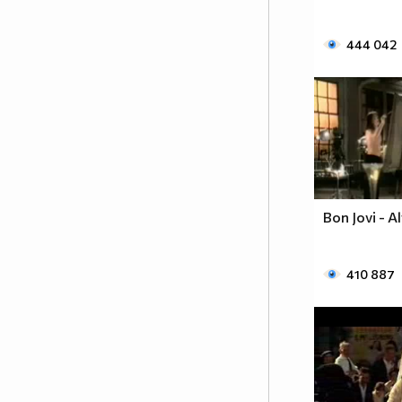
444 042
Bon Jovi - A
410 887