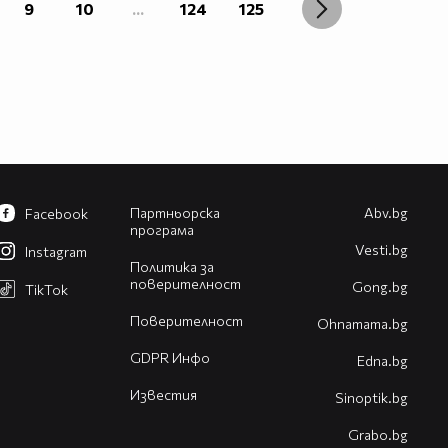
9
10
...
124
125
Партньорска
Abv.bg
Facebook
програма
Vesti.bg
Instagram
Политика за
поверителност
Gong.bg
TikTok
Поверителност
Оhnamama.bg
GDPR Инфо
Edna.bg
Известия
Sinoptik.bg
Grabo.bg