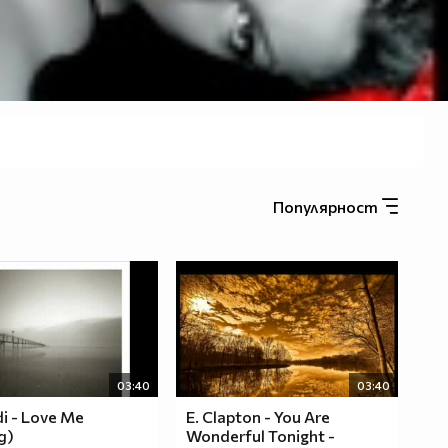
Популярност
03:40
03:40
i - Love Me
E. Clapton - You Аrе
д)
Wonderful Tonight -