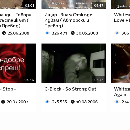
03:01
04:47
анди - Говори
Ищар - Знам Откъде
Whites
Кръстникът (
Идвам ( Авторски и
Love +
и Превод)
Превод)
25.06.2008
326 471
30.05.2008
306
04:56
03:43
 Stop -
C-Block - So Strong Out
Whitesn
Again
20.07.2007
275 555
10.08.2006
274