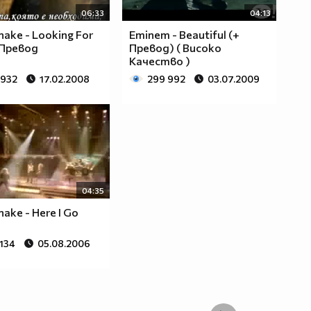
06:33
04:13
nake - Looking For
Eminem - Beautiful (+
 Превод
Превод) ( Високо
Качество )
 932
17.02.2008
299 992
03.07.2009
04:35
ake - Here I Go
 134
05.08.2006