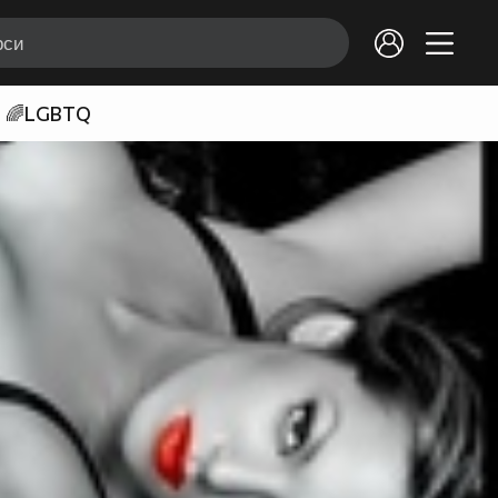
🌈LGBTQ