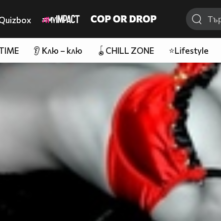
Quizbox
 TIME
👂 Клю – клю
🪀CHILL ZONE
⭐Lifestyle