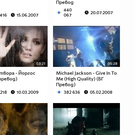
Превод
440
20.07.2007
 416
15.06.2007
067
03:21
05:28
твора - Йоргос
Michael Jackson - Give In To
превод)
Me (High Quality) (БГ
Превод)
 218
10.03.2009
382 636
05.02.2008