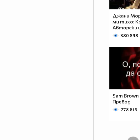
Джани Мор
ми тихо: 
Авторски 
380 898
Sam Brown -
Превод
278 616