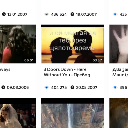
13.01.2007
436 624
19.07.2007
435
06:01
03:57
lways
3 Doors Down - Here
Два за
Without You - Превод
Маис (
09.08.2006
404 275
20.05.2007
396