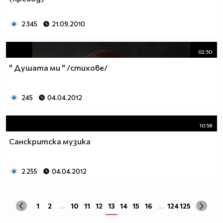
2 345
21.09.2010
02:50
" Душата ми " /стихове/
245
04.04.2012
10:58
Санскритска музика
2 255
04.04.2012
1
2
...
10
11
12
13
14
15
16
...
124
125