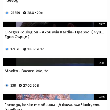
превод
25 559
28.07.2011
03:17
Giorgos Kouloglou ~ Akou Mia Kardia~ Превод! ( Чуй...
Едно Сърце )
12 078
19.02.2012
01:01
Moxito - Bacardi Mojito
338
27.02.2011
03:16
Господи, колко те обичам - Джиглиола Чинкуети
(превод)