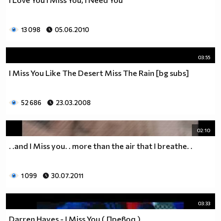
13 098
05.06.2010
03:55
I Miss You Like The Desert Miss The Rain [bg subs]
52 686
23.03.2008
02:10
. .and I Miss you. . more than the air that I breathe. .
1 099
30.07.2011
03:33
Darren Hayes - I Miss You ( Превод )