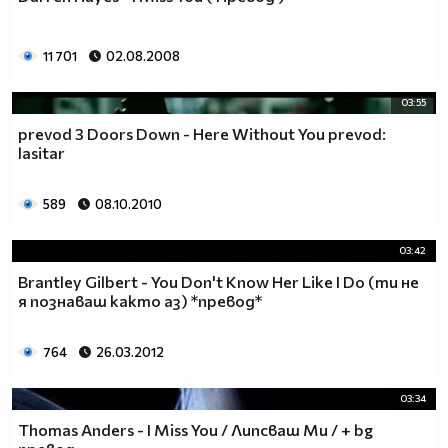
11 701
02.08.2008
03:55
prevod 3 Doors Down - Here Without You prevod:
lasitar
589
08.10.2010
03:42
Brantley Gilbert - You Don't Know Her Like I Do (ти не
я познаваш както аз) *превод*
764
26.03.2012
03:34
Thomas Anders - I Miss You / Липсваш Ми / + bg