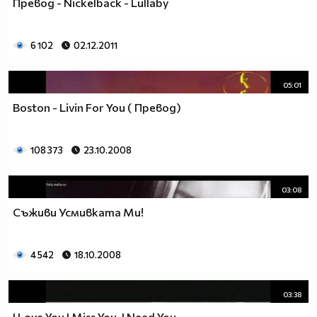
Превод - Nickelback - Lullaby
6 102
02.12.2011
05:01
Boston - Livin For You ( Превод)
108 373
23.10.2008
03:08
Съживи Усмивката Ми!
4 542
18.10.2008
03:38
I Love You I Miss You, I Need You